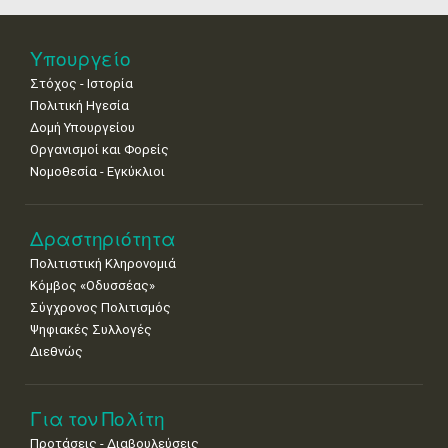
•
•
•
•
•
•
•
Νοε
1
2
3
4
5
6
7
Υπουργείο
•
•
•
•
•
•
•
Στόχος - Ιστορία
8
9
10
11
12
13
14
Πολιτική Ηγεσία
•
•
•
•
•
•
•
Δομή Υπουργείου
Οργανισμοί και Φορείς
15
16
17
18
19
20
21
Νομοθεσία - Εγκύκλιοι
•
•
•
•
•
•
•
22
23
24
25
26
27
28
•
•
•
•
•
•
•
Δραστηριότητα
Πολιτιστική Κληρονομιά
29
30
Κόμβος «Οδυσσέας»
•
•
Σύγχρονος Πολιτισμός
Ψηφιακές Συλλογές
Διεθνώς
Για τον Πολίτη
Προτάσεις - Διαβουλεύσεις