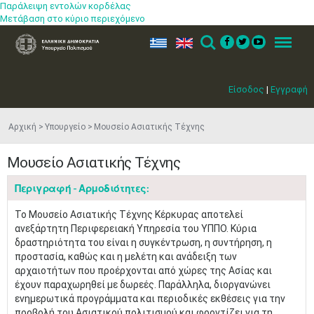
Παράλειψη εντολών κορδέλας
Μετάβαση στο κύριο περιεχόμενο
ελ
en
Search
Menu
Είσοδος
|
Εγγραφή
Αρχική
Υπουργείο
Μουσείο Ασιατικής Τέχνης
Μουσείο Ασιατικής Τέχνης
Περιγραφή - Αρμοδιότητες:
Το Μουσείο Ασιατικής Τέχνης Κέρκυρας αποτελεί
ανεξάρτητη Περιφερειακή Υπηρεσία του ΥΠΠΟ. Κύρια
δραστηριότητα του είναι η συγκέντρωση, η συντήρηση, η
προστασία, καθώς και η μελέτη και ανάδειξη των
αρχαιοτήτων που προέρχονται από χώρες της Ασίας και
έχουν παραχωρηθεί με δωρεές. Παράλληλα, διοργανώνει
ενημερωτικά προγράμματα και περιοδικές εκθέσεις για την
προβολή του Ασιατικού πολιτισμού και φροντίζει για τη