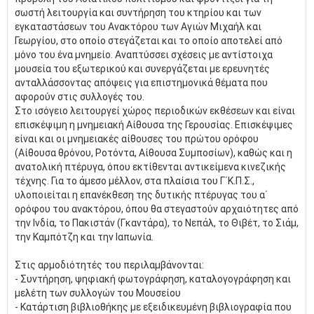
σωστή λειτουργία και συντήρηση του κτηρίου και των
εγκαταστάσεων του Ανακτόρου των Αγιών Μιχαήλ και
Γεωργίου, στο οποίο στεγάζεται και το οποίο αποτελεί από
μόνο του ένα μνημείο. Αναπτύσσει σχέσεις με αντίστοιχα
μουσεία του εξωτερικού και συνεργάζεται με ερευνητές
ανταλλάσσοντας απόψεις για επιστημονικά θέματα που
αφορούν στις συλλογές του.
Στο ισόγειο λειτουργεί χώρος περιοδικών εκθέσεων και είναι
επισκέψιμη η μνημειακή Αίθουσα της Γερουσίας. Επισκέψιμες
είναι και οι μνημειακές αίθουσες του πρώτου ορόφου
(Αίθουσα θρόνου, Ροτόντα, Αίθουσα Συμποσίων), καθώς και η
ανατολική πτέρυγα, όπου εκτίθενται αντικείμενα κινεζικής
τέχνης. Για το άμεσο μέλλον, στα πλαίσια του Γ΄Κ.Π.Σ.,
υλοποιείται η επανέκθεση της δυτικής πτέρυγας του α΄
ορόφου του ανακτόρου, όπου θα στεγαστούν αρχαιότητες από
την Ινδία, το Πακιστάν (Γκαντάρα), το Νεπάλ, το Θιβέτ, το Σιάμ,
την Καμπότζη και την Ιαπωνία.
Στις αρμοδιότητές του περιλαμβάνονται:
- Συντήρηση, ψηφιακή φωτογράφηση, καταλογογράφηση και
μελέτη των συλλογών του Μουσείου
- Κατάρτιση βιβλιοθήκης με εξειδικευμένη βιβλιογραφία που