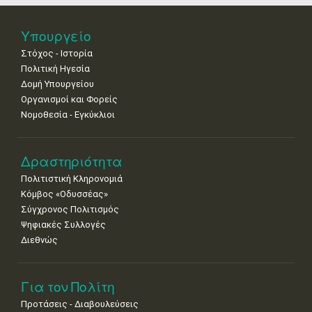
•
•
•
•
•
•
•
25
26
27
28
29
30
31
Υπουργείο
•
•
•
•
•
•
•
Στόχος - Ιστορία
Πολιτική Ηγεσία
Δομή Υπουργείου
Οργανισμοί και Φορείς
Νομοθεσία - Εγκύκλιοι
Δραστηριότητα
Πολιτιστική Κληρονομιά
Κόμβος «Οδυσσέας»
Σύγχρονος Πολιτισμός
Ψηφιακές Συλλογές
Διεθνώς
Για τον Πολίτη
Προτάσεις - Διαβουλεύσεις