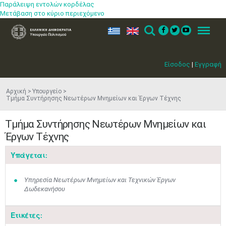
Παράλειψη εντολών κορδέλας
Μετάβαση στο κύριο περιεχόμενο
ελ
en
Search
Menu
Είσοδος
|
Εγγραφή
Αρχική
Υπουργείο
Τμήμα Συντήρησης Νεωτέρων Μνημείων και Έργων Τέχνης
Τμήμα Συντήρησης Νεωτέρων Μνημείων και
Έργων Τέχνης
Υπάγεται:
Υπηρεσία Νεωτέρων Μνημείων και Τεχνικών Έργων
Δωδεκανήσου
Μαϊ
1
2
•
•
Ετικέτες:
3
4
5
6
7
8
9