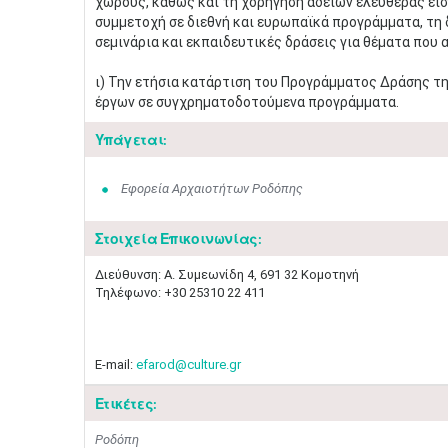
χώρους, καθώς και τη χορήγηση αδειών ελευθέρας εισ
συμμετοχή σε διεθνή και ευρωπαϊκά προγράμματα, τη δ
σεμινάρια και εκπαιδευτικές δράσεις για θέματα που
ι) Την ετήσια κατάρτιση του Προγράμματος Δράσης τη
έργων σε συγχρηματοδοτούμενα προγράμματα.
Υπάγεται:
Εφορεία Αρχαιοτήτων Ροδόπης
Στοιχεία Επικοινωνίας:
​Διεύθυνση: Α. Συμεωνίδη 4, 691 32 Κομοτηνή
Τηλέφωνο: +30 25310 22 411
E-mail:
efarod@culture.gr
Ετικέτες:
Ροδόπη