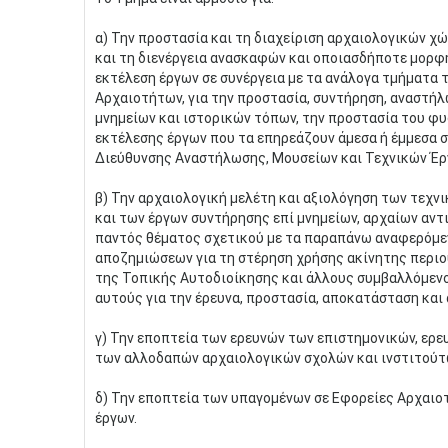
α) Την προστασία και τη διαχείριση αρχαιολογικών χ
και τη διενέργεια ανασκαφών και οποιασδήποτε μορφή
εκτέλεση έργων σε συνέργεια με τα ανάλογα τμήματα
Αρχαιοτήτων, για την προστασία, συντήρηση, αναστή
μνημείων και ιστορικών τόπων, την προστασία του φυ
εκτέλεσης έργων που τα επηρεάζουν άμεσα ή έμμεσα σε
Διεύθυνσης Αναστήλωσης, Μουσείων και Τεχνικών Έρ
β) Την αρχαιολογική μελέτη και αξιολόγηση των τεχν
και των έργων συντήρησης επί μνημείων, αρχαίων αντ
παντός θέματος σχετικού με τα παραπάνω αναφερόμε
αποζημιώσεων για τη στέρηση χρήσης ακίνητης περιου
της Τοπικής Αυτοδιοίκησης και άλλους συμβαλλόμεν
αυτούς για την έρευνα, προστασία, αποκατάσταση και
γ) Την εποπτεία των ερευνών των επιστημονικών, ερε
των αλλοδαπών αρχαιολογικών σχολών και ινστιτούτω
δ) Την εποπτεία των υπαγομένων σε Εφορείες Αρχαιο
έργων.