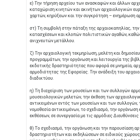
ε) Την τήρηση αρχείου των ανασκαφών και άλλων αρχ
καταχώριση κινητών και ακινήτων αρχαιολογικών ευρ
χαρτών, κηρύξεων και την συγκρότηση – ενημέρωση α
στ) Τη συμβολή στην πάταξη της αρχαιοκαπηλίας, τη
κατασχέσεων και κλοπών πολιτιστικών αγαθών, καθώς
ανιχνευτών μετάλλου.
ζ) Την αρχαιολογική τεκμηρίωση, μελέτη και δημοσί
προγραμμάτων, την οργάνωση και λειτουργία της βιβλ
εκδοτικής δραστηριότητας που αφορά σε μνημεία, αρ
αρμοδιότητας της Εφορείας. Την ανάδειξη του αρχαι
διαδικτύου.
η) Τη διαχείριση των μουσείων και των συλλογών αρμ
μουσειολογικών μελετών, την έκθεση των αρχαιολογικ
αντικειμένων εντός των μουσείων και των συλλογών,
νομοθεσία αντικειμένων, το σχεδιασμό, την οργάνωση 
εκθέσεων, σε συνεργασία με τις αρμόδιες Διευθύνσεις
θ) Το σχεδιασμό, την οργάνωση και την παρουσίαση α
δραστηριοτήτων και εκδηλώσεων σε ειδικούς χώρους,