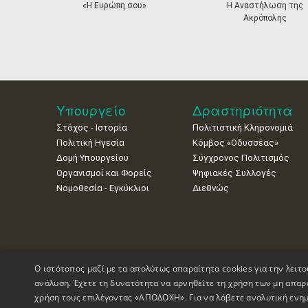
prev
«Η Ευρώπη σου»
Η Αναστήλωση της
Ακρόπολης
Υπουργείο
Δραστηριότητα
Στόχος - Ιστορία
Πολιτιστική Κληρονομιά
Πολιτική Ηγεσία
Κόμβος «Οδυσσέας»
Δομή Υπουργείου
Σύγχρονος Πολιτισμός
Οργανισμοί και Φορείς
Ψηφιακές Συλλογές
Νομοθεσία - Εγκύκλιοι
Διεθνώς
Ο ιστότοπος μαζί με τα απολύτως απαραίτητα cookies για την λειτο
ανάλυση. Έχετε τη δυνατότητα να αρνηθείτε τη χρήση των μη απαρ
χρήση τους επιλέγοντας «ΑΠΟΔΟΧΗ». Για να λάβετε αναλυτική ενημ