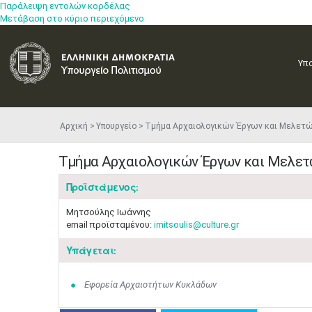
Παράλειψη εντολών κορδέλας
Μετάβαση στο κύριο περιεχόμενο
Υπ
Αρχική
Υπουργείο
Τμήμα Αρχαιολογικών Έργων και Μελετ
Τμήμα Αρχαιολογικών Έργων και Μελε
Προϊστάμενος:
Μητσούλης Ιωάννης
email προϊσταμένου:
imitsoulis@culture.gr
Υπάγεται:
Εφορεία Αρχαιοτήτων Κυκλάδων