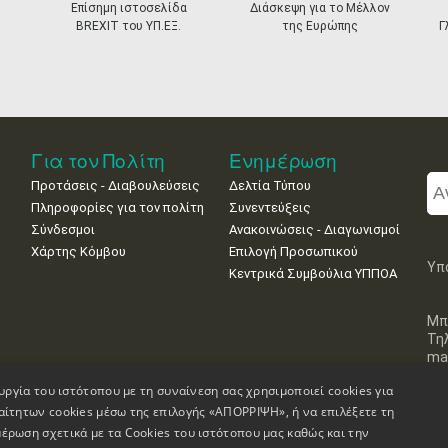
Επίσημη ιστοσελίδα
Διάσκεψη για το Μέλλον
BREXIT του ΥΠ.ΕΞ.
της Ευρώπης
Γ
Για τον Πολίτη
Ενημέρωση
Προτάσεις - Διαβουλεύσεις
Δελτία Τύπου
Πληροφορίες για τον πολίτη
Συνεντεύξεις
Σύνδεσμοι
Ανακοινώσεις - Διαγωνισμοί
Χάρτης Κόμβου
Επιλογή Προσωπικού
Υπ
Κεντρικά Συμβούλια ΥΠΠΟΑ
Μπ
Τη
mai
υργία του ιστότοπου με τη συναίνεση σας χρησιμοποιεί cookies για
αίτητων cookies μέσω της επιλογής «ΑΠΟΡΡΙΨΗ», ή να επιλέξετε τη
έρωση σχετικά με τα Cookies του ιστότοπου μας καθώς και την