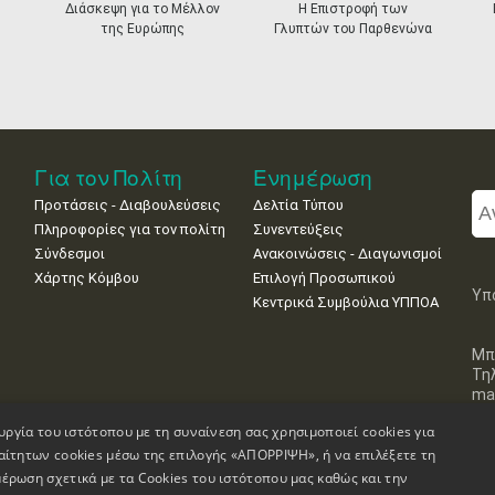
Διάσκεψη για το Μέλλον
Η Επιστροφή των
της Ευρώπης
Γλυπτών του Παρθενώνα
Για τον Πολίτη
Ενημέρωση
Προτάσεις - Διαβουλεύσεις
Δελτία Τύπου
Πληροφορίες για τον πολίτη
Συνεντεύξεις
Σύνδεσμοι
Ανακοινώσεις - Διαγωνισμοί
Χάρτης Κόμβου
Επιλογή Προσωπικού
Υπ
Κεντρικά Συμβούλια ΥΠΠΟΑ
Μπ
Τη
mai
υργία του ιστότοπου με τη συναίνεση σας χρησιμοποιεί cookies για
αίτητων cookies μέσω της επιλογής «ΑΠΟΡΡΙΨΗ», ή να επιλέξετε τη
έρωση σχετικά με τα Cookies του ιστότοπου μας καθώς και την