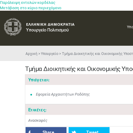
Παράλειψη εντολών κορδέλας
Μετάβαση στο κύριο περιεχόμενο
Υπ
Αρχική
Υπουργείο
Τμήμα Διοικητικής και Οικονομικής Υποσ
Τμήμα Διοικητικής και Οικονομικής Υπ
Υπάγεται:
Εφορεία Αρχαιοτήτων Ροδόπης
Ετικέτες:
Ανασκαφές
Share
Tweet