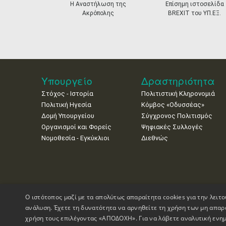
prev
Η Αναστήλωση της
Επίσημη ιστοσελίδα
Ακρόπολης
BREXIT του ΥΠ.ΕΞ.
Υπουργείο
Δραστηριότητα
Στόχος - Ιστορία
Πολιτιστική Κληρονομιά
Πολιτική Ηγεσία
Κόμβος «Οδυσσέας»
Δομή Υπουργείου
Σύγχρονος Πολιτισμός
Οργανισμοί και Φορείς
Ψηφιακές Συλλογές
Νομοθεσία - Εγκύκλιοι
Διεθνώς
Ο ιστότοπος μαζί με τα απολύτως απαραίτητα cookies για την λειτο
ανάλυση. Έχετε τη δυνατότητα να αρνηθείτε τη χρήση των μη απαρ
χρήση τους επιλέγοντας «ΑΠΟΔΟΧΗ». Για να λάβετε αναλυτική ενημ