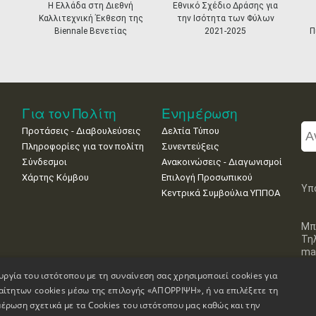
Η Ελλάδα στη Διεθνή
Εθνικό Σχέδιο Δράσης για
Καλλιτεχνική Έκθεση της
την Ισότητα των Φύλων
Biennale Βενετίας
2021-2025
Π
Για τον Πολίτη
Ενημέρωση
Προτάσεις - Διαβουλεύσεις
Δελτία Τύπου
Πληροφορίες για τον πολίτη
Συνεντεύξεις
Σύνδεσμοι
Ανακοινώσεις - Διαγωνισμοί
Χάρτης Κόμβου
Επιλογή Προσωπικού
Υπ
Κεντρικά Συμβούλια ΥΠΠΟΑ
Μπ
Τη
mai
υργία του ιστότοπου με τη συναίνεση σας χρησιμοποιεί cookies για
αίτητων cookies μέσω της επιλογής «ΑΠΟΡΡΙΨΗ», ή να επιλέξετε τη
έρωση σχετικά με τα Cookies του ιστότοπου μας καθώς και την