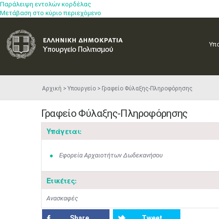
Παράλειψη εντολών κορδέλας
Μετάβαση στο κύριο περιεχόμενο
Υπ
Αρχική
Υπουργείο
Γραφείο Φύλαξης-Πληροφόρησης
Γραφείο Φύλαξης-Πληροφόρησης
Υπάγεται:
Εφορεία Αρχαιοτήτων Δωδεκανήσου
Ετικέτες:
Ανασκαφές
Share
Tweet