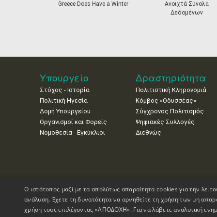
prev
Greece Does Have a Winter
Ανοιχτά Σύνολα
Δεδομένων
Υπουργείο
Δραστηριότητα
Στόχος - Ιστορία
Πολιτιστική Κληρονομιά
Πολιτική Ηγεσία
Κόμβος «Οδυσσέας»
Δομή Υπουργείου
Σύγχρονος Πολιτισμός
Οργανισμοί και Φορείς
Ψηφιακές Συλλογές
Νομοθεσία - Εγκύκλιοι
Διεθνώς
Ο ιστότοπος μαζί με τα απολύτως απαραίτητα cookies για την λειτο
ανάλυση. Έχετε τη δυνατότητα να αρνηθείτε τη χρήση των μη απαρ
χρήση τους επιλέγοντας «ΑΠΟΔΟΧΗ». Για να λάβετε αναλυτική ενημ