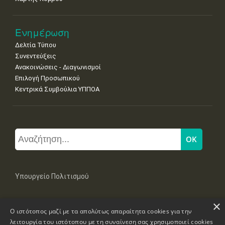
Ενημέρωση
Δελτία Τύπου
Συνεντεύξεις
Ανακοινώσεις - Διαγωνισμοί
Επιλογή Προσωπικού
Κεντρικά Συμβούλια ΥΠΠΟΑ
Υπουργείο Πολιτισμού
×
Μπουμπουλίνας 20-22, 106 82 Αθήνα
Ο ιστότοπος μαζί με τα απολύτως απαραίτητα cookies για την
Τηλ: +30 2131322100, 2131322421
mail: grplk@culture.gr
λειτουργία του ιστότοπου με τη συναίνεση σας χρησιμοποιεί cookies