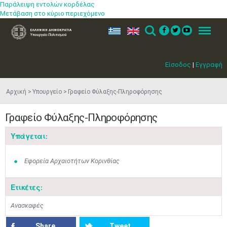
Παράλειψη εντολών κορδέλας
Μετάβαση στο κύριο περιεχόμενο
ελ
en
Search
Menu
Είσοδος
|
Εγγραφή
Αρχική
Υπουργείο
Γραφείο Φύλαξης-Πληροφόρησης
Γραφείο Φύλαξης-Πληροφόρησης
Υπάγεται:
Εφορεία Αρχαιοτήτων Κορινθίας
Μαϊ
1
2
•
•
Ετικέτες:
3
4
5
6
7
8
9
•
•
•
•
•
•
•
Ανασκαφές
10
11
12
13
14
15
16
Share
Tweet