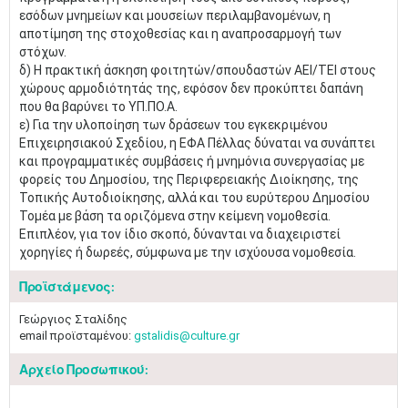
εσόδων μνημείων και μουσείων περιλαμβανομένων, η
αποτίμηση της στοχοθεσίας και η αναπροσαρμογή των
στόχων.
δ) Η πρακτική άσκηση φοιτητών/σπουδαστών ΑΕΙ/ΤΕΙ στους
χώρους αρμοδιότητάς της, εφόσον δεν προκύπτει δαπάνη
που θα βαρύνει το ΥΠ.ΠΟ.Α.
ε) Για την υλοποίηση των δράσεων του εγκεκριμένου
Επιχειρησιακού Σχεδίου, η ΕΦΑ Πέλλας δύναται να συνάπτει
και προγραμματικές συμβάσεις ή μνημόνια συνεργασίας με
φορείς του Δημοσίου, της Περιφερειακής Διοίκησης, της
Τοπικής Αυτοδιοίκησης, αλλά και του ευρύτερου Δημοσίου
Τομέα με βάση τα οριζόμενα στην κείμενη νομοθεσία.
Επιπλέον, για τον ίδιο σκοπό, δύνανται να διαχειριστεί
χορηγίες ή δωρεές, σύμφωνα με την ισχύουσα νομοθεσία.
Προϊστάμενος:
Γεώργιος Σταλίδης
email προϊσταμένου:
gstalidis@culture.gr
Αρχείο Προσωπικού: