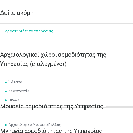
Δείτε ακόμη​​
Δραστηρ​ιότ​​ητα ​Υπηρεσίας
Aρχαιολογικοί χώροι αρμοδιότητας της
Υπηρεσίας (επιλεγμένοι)
Μαϊ
1
2
•
•
3
4
5
6
7
8
9
Έδεσσα
•
•
•
•
•
•
•
Κωνσταντία
10
11
12
13
14
15
16
Πέλλα
•
•
•
•
•
•
•
Μουσεία αρμοδιότητας της Υπηρεσίας
17
18
19
20
21
22
23
•
•
•
•
•
•
•
•
•
•
•
•
•
Αρχαιολογικό Μουσείο Πέλλας
Μνημεία αρμοδιότητας της Υπηρεσίας
24
25
26
27
28
29
30