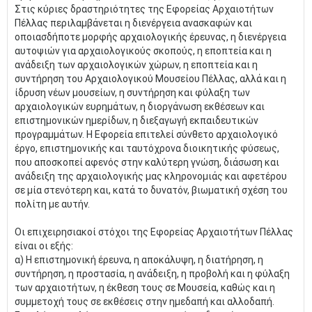
Στις κύριες δραστηριότητες της Εφορείας Αρχαιοτήτων
Πέλλας περιλαμβάνεται η διενέργεια ανασκαφών και
οποιασδήποτε μορφής αρχαιολογικής έρευνας, η διενέργεια
αυτοψιών για αρχαιολογικούς σκοπούς, η εποπτεία και η
ανάδειξη των αρχαιολογικών χώρων, η εποπτεία και η
συντήρηση του Αρχαιολογικού Μουσείου Πέλλας, αλλά και η
ίδρυση νέων μουσείων, η συντήρηση και φύλαξη των
αρχαιολογικών ευρημάτων, η διοργάνωση εκθέσεων και
επιστημονικών ημερίδων, η διεξαγωγή εκπαιδευτικών
προγραμμάτων. Η Εφορεία επιτελεί σύνθετο αρχαιολογικό
έργο, επιστημονικής και ταυτόχρονα διοικητικής φύσεως,
που αποσκοπεί αφενός στην καλύτερη γνώση, διάσωση και
ανάδειξη της αρχαιολογικής μας κληρονομιάς και αφετέρου
σε μία στενότερη και, κατά το δυνατόν, βιωματική σχέση του
πολίτη με αυτήν.
Οι επιχειρησιακοί στόχοι της Εφορείας Αρχαιοτήτων Πέλλας
είναι οι εξής:
α) Η επιστημονική έρευνα, η αποκάλυψη, η διατήρηση, η
συντήρηση, η προστασία, η ανάδειξη, η προβολή και η φύλαξη
των αρχαιοτήτων, η έκθεση τους σε Μουσεία, καθώς και η
συμμετοχή τους σε εκθέσεις στην ημεδαπή και αλλοδαπή.