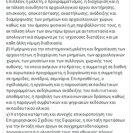
Επιπλέον, η μελέτη, ο προγραμματισμός, η διαχείριση και η
εκτέλεση οιουδήποτε αρχαιολογικού έργου συντήρησης,
επισκευής, αποκατάστασης, αναστήλωσης, ανάδειξης και
διαμόρφωσης των μνημείων και αρχαιολογικών χώρων,
καθώς και του άμεσου φυσικού ή μη περιβάλλοντός τους, η
εκτέλεση όλων των ανωτέρω έργων με αυτεπιστασία και
απολογιστικά σύμφωνα με τις ισχύουσες διατάξεις και με
κάθε άλλη νόμιμη διαδικασία.
β) Η μέριμνα για την επιστημονική μελέτη και δημοσίευση των
αρχαιοτήτων, η διαχείριση των μνημείων, των αρχαιολογικών
χώρων, των μουσείων και των συλλογών, χωρικής τους
ευθύνης, τα οποία ανήκουν στο Κράτος, η συμμετοχή σε διεθνή
και ευρωπαϊκά προγράμματα, η διοργάνωση και η συμμετοχή
σε ημερίδες, συνέδρια, σεμινάρια. Επιπροσθέτως, ο
σχεδιασμός, η οργάνωση και η παρουσίαση εκπαιδευτικών
προγραμμάτων, εκδηλώσεων ανάδειξης του πολιτιστικού
αποθέματος, η προβολή των επικοινωνιακών δράσεων, καθώς
και η παραγωγή συμβατικών και ψηφιακών εκδόσεων και
εκπαιδευτικού υλικού.
γ) Η ετήσια κατάρτιση και συνεχής επικαιροποίηση του
Επιχειρησιακού Σχεδίου της Εφορείας, η σύνταξη προτάσεων
για την ένταξη νέων έργων σε συγχρηματοδοτούμενα
προγράμματα ή η υλοποίησή τους από εθνικούς πόρους,