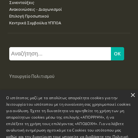
Συνεντεύξεις
Ανακοινώσεις - Διαγωνισμοί
Επιλογή Προσωπικού
Κεντρικά Συμβούλια ΥΠΠΟΑ
Υπουργείο Πολιτισμού
×
Μπουμπουλίνας 20-22, 106 82 Αθήνα
Ο ιστότοπος μαζί με τα απολύτως απαραίτητα cookies για την
Τηλ: +30 2131322100, 2131322421
mail: grplk@culture.gr
λειτουργία του ιστότοπου με τη συναίνεση σας χρησιμοποιεί cookies
για ανάλυση. Έχετε τη δυνατότητα να αρνηθείτε τη χρήση των μη
απαραίτητων cookies μέσω της επιλογής «ΑΠΟΡΡΙΨΗ», ή να
επιλέξετε τη χρήση τους επιλέγοντας «ΑΠΟΔΟΧΗ». Για να λάβετε
αναλυτική ενημέρωση σχετικά με τα Cookies του ιστότοπου μας
καθώς και την διαχείριση τους μπορείτε να διαβάσετε την
Πολιτική