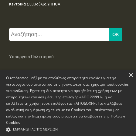
Κεντρικά Συμβούλια ΥΠΠΟΑ
Υπουργείο Πολιτισμού
×
Μπουμπουλίνας 20-22, 106 82 Αθήνα
Ο ιστότοπος μαζί με τα απολύτως απαραίτητα cookies για την
Τηλ: +30 2131322100, 2131322421
mail: grplk@culture.gr
λειτουργία του ιστότοπου με τη συναίνεση σας χρησιμοποιεί cookies
για ανάλυση. Έχετε τη δυνατότητα να αρνηθείτε τη χρήση των μη
απαραίτητων cookies μέσω της επιλογής «ΑΠΟΡΡΙΨΗ», ή να
επιλέξετε τη χρήση τους επιλέγοντας «ΑΠΟΔΟΧΗ». Για να λάβετε
αναλυτική ενημέρωση σχετικά με τα Cookies του ιστότοπου μας
καθώς και την διαχείριση τους μπορείτε να διαβάσετε την
Πολιτική
Πνευματικά Δικαιώματα © 1995-2026 Υπουργείο Πολιτισμού
Cookies
ΕΜΦΆΝΙΣΗ ΛΕΠΤΟΜΕΡΕΙΏΝ