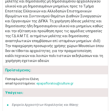
μελέτης και δημοσίευσης μη δημοσιευμένου αρχαιολογικού
υλικού και μη δημοσιευμένων μνημείων, προς το Τμήμα
Εποπτείας Ελληνικών και Αλλοδαπών Επιστημονικών
Ιδρυμάτων και Συντονισμού Θεμάτων Διεθνών Συνεργασιών
και Οργανισμών της ΔΙΠΚΑ. Τη χορήγηση άδειας μελέτης και
δημοσίευσης ήδη δημοσιευμένου υλικού και μνημείων, καθώς
και την εξέταση και προώθηση προς τις αρμόδιες υπηρεσίες
της Γ.Δ.Α.Μ.Τ.Ε. αιτημάτων μελέτης και δημοσίευσης
αναστηλωτικών επεμβάσεων επί ισταμένων μνημείων. ιδιδ)
Την παραχώρηση προσωρινής χρήσης χώρων Μουσείων όπου
δεν εκτίθενται αρχαιότητες, για την πραγματοποίηση
καλλιτεχνικών και λοιπών πολιτιστικών εκδηλώσεων και τη
χορήγηση σχετικών αδειών.​
Προϊστάμενος:
Παπαφλωράτου Ελένη
email προϊσταμένου:
epapafloratou@culture.gr
Υπάγεται:
Εφορεία Αρχαιοτήτων Κεφαλληνίας και Ιθάκης