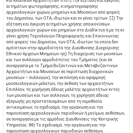
και Κλασικών Αρχαιοτήτων. στστ) Την εξέταση και έγκριση
αιτημάτων φωτογράφησης, κινηματογράφησης
αρχαιολογικών χώρων, μνημείων και Μουσείων από φορείς
του Δημοσίου, των ΟΤΑ, ιδιωτών και εν γένει τρίτων. ζζ) Την
εξέταση και έγκριση αιτημάτων χρήσης απεικονίσεων
αρχαιολογικών χώρων και μνημείων στο Διαδίκτυο ή με τη εν
γένει χρήση Τεχνολογιών Πληροφορικής και Επικοινωνίας
από φορείς του Δημοσίου, των ΟΤΑ, ιδιωτών τα οποία δεν
εμπίπτουν στην αρμοδιότητα της Διεύθυνσης Διαχείρισης
Εθνικού Αρχείων Μνημείων. ηη) Τη διαχείριση των μουσείων
και των συλλογών αρμοδιότητος του Τμήματος (και σε
συνεργασία με το Τμήμα Βυζαντινών και Μεταβυζαντινών
Αρχαιοτήτων και Μουσείων σε περίπτωση διαχρονικών
μουσείων – συλλογών), την εκπόνηση και εφαρμογή
μουσειολογικών μελετών, την έκθεση των αρχαιοτήτων.
Επιπλέον, τη χορήγηση άδειας μελέτης αρχαιοτήτων εντός
των μουσείων και των συλλογών, τη χορήγηση άδειας
εξαγωγής μη προστατευομένων από τη νομοθεσία
αντικειμένων, το σχεδιασμό, την οργάνωση και την
παρουσίαση αρχαιολογικών, περιοδικών ή μονίμων, εκθέσεων,
σε συνεργασία με τις αρμόδιες Διευθύνσεις της Κεντρικής
Υπηρεσίας. θθ) Το σχεδιασμό, την οργάνωση και την
παρουσίαση αρχαιολογικών περιοδικών εκθέσεων,