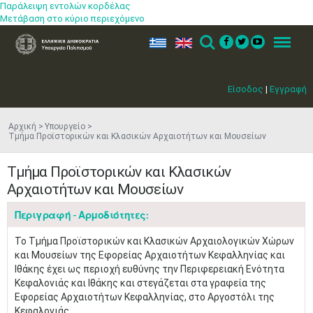
Παράλειψη εντολών κορδέλας
Μετάβαση στο κύριο περιεχόμενο
ελ
en
Search
Menu
Είσοδος
|
Εγγραφή
Αρχική
Υπουργείο
Τμήμα Προϊστορικών και Κλασικών Αρχαιοτήτων και Μουσείων
Τμήμα Προϊστορικών και Κλασικών
Αρχαιοτήτων και Μουσείων
Περιγραφή - Αρμοδιότητες:
Το Τμήμα Προϊστορικών και Κλασικών Αρχαιολογικών Χώρων
και Μουσείων της Εφορείας Αρχαιοτήτων Κεφαλληνίας και
Ιθάκης έχει ως περιοχή ευθύνης την Περιφερειακή Ενότητα
Κεφαλονιάς και Ιθάκης και στεγάζεται στα γραφεία της
Εφορείας Αρχαιοτήτων Κεφαλληνίας, στο Αργοστόλι της
Κεφαλονιάς.