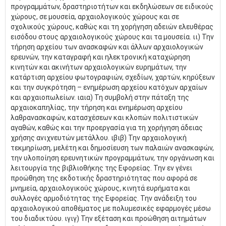
προγραμμάτων, δραστηριοτήτων και εκδηλώσεων σε ειδικούς
χώρους, σε μουσεία, αρχαιολογικούς χώρους και σε
σχολικούς χώρους, καθώς και τη χορήγηση αδειών ελευθέρας
εισόδου στους αρχαιολογικούς χώρους και τα μουσεία. ιι) Την
τήρηση αρχείου των ανασκαφών και άλλων αρχαιολογικών
ερευνών, την καταγραφή και ηλεκτρονική καταχώρηση
κινητών και ακινήτων αρχαιολογικών ευρημάτων, την
κατάρτιση αρχείου φωτογραφιών, σχεδίων, χαρτών, κηρύξεων
και την συγκρότηση – ενημέρωση αρχείου κατόχων αρχαίων
και αρχαιοπωλείων. ιαια) Τη συμβολή στην πάταξη της
αρχαιοκαπηλίας, την τήρηση και ενημέρωση αρχείου
λαθρανασκαφών, κατασχέσεων και κλοπών πολιτιστικών
αγαθών, καθώς και την προεργασία για τη χορήγηση άδειας
χρήσης ανιχνευτών μετάλλου. ιβιβ) Την αρχαιολογική
τεκμηρίωση, μελέτη και δημοσίευση των παλαιών ανασκαφών,
την υλοποίηση ερευνητικών προγραμμάτων, την οργάνωση και
λειτουργία της βιβλιοθήκης της Εφορείας. Την εν γένει
προώθηση της εκδοτικής δραστηριότητας που αφορά σε
μνημεία, αρχαιολογικούς χώρους, κινητά ευρήματα και
συλλογές αρμοδιότητας της Εφορείας. Την ανάδειξη του
αρχαιολογικού αποθέματος με πολυμεσικές εφαρμογές μέσω
του διαδικτύου. ιγιγ) Την εξέταση και προώθηση αιτημάτων