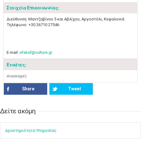
Στοιχεία Επικοινωνίας:
Διεύθυνση: Μαντζαβίνου 5 και Αβλίχου​​, Αργοστόλι, Κεφαλονιά
Τηλέφωνο: +30 26710 27546
E-mail:
efakef@culture.gr
Ετικέτες:
Ανασκαφές
Share
Tweet
Δείτε ακόμη​​
Ιουν
1
2
3
4
5
6
•
•
•
•
•
•
Δραστηρ​ιότ​​ητα ​Υπηρεσίας
7
8
9
10
11
12
13