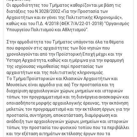
Οι αρμοδιότητες του Τμήματος καθορίζονται με βάση τις
διατάξεις του Ν.3028/2002 «Για την Προστασία των
Αρχαιοτήτων και εν γένει της Πολιτιστικής Κληρονομιάς»,
καθώς και του Π.Δ. 4/2018 (ΦΕΚ 7/Α/22-01-2018) "Οργανισμός
Υπουργείου Πολιτισμού και Αθλητισμού".
Στην αρμοδιότητα του Τμήματος υπάγονται όλα τα θέματα
που αφορούν στις αρχαιότητες των δύο νησιών που
χρονολογούνται από την Προϊστορική Εποχή μέχρι και την
Ύστερη Αρχαιότητα, καθώς και η μέριμνα για την εφαρμογή
της ισχύουσας νομοθεσίας περί προστασίας των
αρχαιοτήτων και της πολιτιστικής κληρονομιάς.
Tο Τμήμα Προϊστορικών και Κλασικών Αρχαιοτήτων και
Μουσείων, είναι αρμόδιο για: αα) Την προστασία και τη
διαχείριση αρχαιολογικών χώρων, μνημείων και ιστορικών
τόπων, τον προγραμματισμό και τη διενέργεια ανασκαφών και
οποιασδήποτε μορφής αρχαιολογικής έρευνας, την εκπόνηση
μελετών, τον προγραμματισμό και την εκτέλεση έργων, για την
προστασία, συντήρηση, αποκατάσταση, διαμόρφωση και
ανάδειξη των αρχαιολογικών χώρων, μνημείων και ιστορικών
τόπων, την προστασία του φυσικού τοπίου που τα περιβάλλει
και την εξέταση αιτημάτων εκτέλεσης έργων που τα