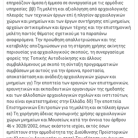
επηρεάζουν άμεσα ή έμμεσα σε συνεργασία με τις αρμόδιες
υπηρεσίες. ββ) Τη μελέτη και αξιολόγηση από αρχαιολογικής
πλευράς των τεχνικών έργων επί ή πλησίον αρχαιολογικών
χώρων και μνημείων και των έργων συντήρησης επί μνημείων,
αρχαίων αντικειμένων και έργων τέχνης και την επιστημονική
μελέτη παντός θέματος σχετικού με τα παραπάνω
αναφερόμενα. Την προώθηση απαλλοτριώσεων και της
καταβολής αποζημιώσεων για τη στέρηση χρήσης ακίνητης
περιουσίας για αρχαιολογικούς σκοπούς, τη συνεργασία με
φορείς της Τοπικής Αυτοδιοίκησης και άλλους
συμβαλλόμενους με σκοπό τη σύνταξη προγραμματικών
συμβάσεων με αυτούς για την έρευνα, προστασία,
αποκατάσταση και ανάδειξη αρχαιολογικών χώρων και
μνημείων. γγ) Την εποπτεία των ερευνών των επιστημονικών,
ερευνητικών και εκπαιδευτικών οργανισμών της ημεδαπής
και των αλλοδαπών αρχαιολογικών σχολών και ινστιτούτων,
που είναι εγκατεστημένες στην Ελλάδα. δδ) Την εποπτεία
Επιστημονικών Επιτροπών για τη μελέτη και εκτέλεση έργων.
εε) Τη χορήγηση άδειας προσωρινής χρήσης αρχαιολογικών
χώρων μνημείων και Μουσείων, κατά την έννοια του άρθρου
46 ν. 3028/2002, όπως εκάστοτε ισχύει, εκτός όσων
εμπίπτουν στην αρμοδιότητα της Διεύθυνσης Προϊστορικών