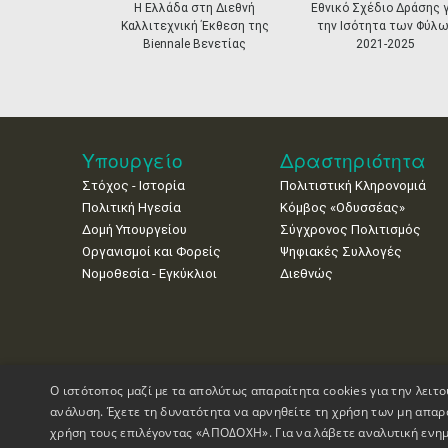
prev
Η Ελλάδα στη Διεθνή
Εθνικό Σχέδιο Δράσης γ
Καλλιτεχνική Έκθεση της
την Ισότητα των Φύλω
Biennale Βενετίας
2021-2025
Υπουργείο
Δραστηριότητα
Στόχος - Ιστορία
Πολιτιστική Κληρονομιά
Πολιτική Ηγεσία
Κόμβος «Οδυσσέας»
Δομή Υπουργείου
Σύγχρονος Πολιτισμός
Οργανισμοί και Φορείς
Ψηφιακές Συλλογές
Νομοθεσία - Εγκύκλιοι
Διεθνώς
Ο ιστότοπος μαζί με τα απολύτως απαραίτητα cookies για την λειτο
ανάλυση. Έχετε τη δυνατότητα να αρνηθείτε τη χρήση των μη απαρ
χρήση τους επιλέγοντας «ΑΠΟΔΟΧΗ». Για να λάβετε αναλυτική ενημ