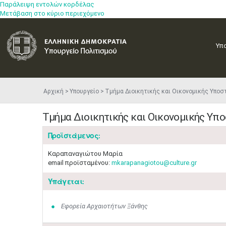
Παράλειψη εντολών κορδέλας
Μετάβαση στο κύριο περιεχόμενο
Υπ
Αρχική
Υπουργείο
Τμήμα Διοικητικής και Οικονομικής Υποσ
Τμήμα Διοικητικής και Οικονομικής Υπ
Προϊστάμενος:
Καραπαναγιώτου Μαρία
email προϊσταμένου:
mkarapanagiotou@culture.gr
Υπάγεται:
Εφορεία Αρχαιοτήτων Ξάνθης