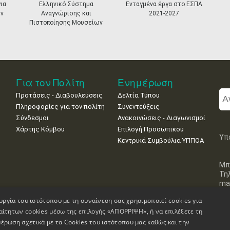
ια
Ελληνικό Σύστημα
Ενταγμένα έργα στο ΕΣΠΑ
ν
Αναγνώρισης και
2021-2027
Πιστοποίησης Μουσείων
Για τον Πολίτη
Ενημέρωση
Προτάσεις - Διαβουλεύσεις
Δελτία Τύπου
Πληροφορίες για τον πολίτη
Συνεντεύξεις
Σύνδεσμοι
Ανακοινώσεις - Διαγωνισμοί
Χάρτης Κόμβου
Επιλογή Προσωπικού
Υπ
Κεντρικά Συμβούλια ΥΠΠΟΑ
Μπ
Τη
mai
υργία του ιστότοπου με τη συναίνεση σας χρησιμοποιεί cookies για
αίτητων cookies μέσω της επιλογής «ΑΠΟΡΡΙΨΗ», ή να επιλέξετε τη
έρωση σχετικά με τα Cookies του ιστότοπου μας καθώς και την