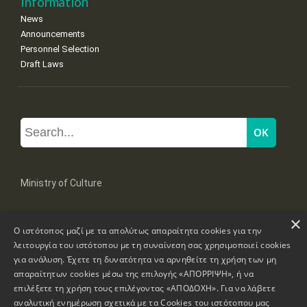
Information
News
Announcements
Personnel Selection
Draft Laws
Ministry of Culture
×
Mpoumpoulinas 20-22 Str, 106 82 Athens
Ο ιστότοπος μαζί με τα απολύτως απαραίτητα cookies για την
Tel: +30 2131322100, 2131322421
mail: grplk@culture.gr
λειτουργία του ιστότοπου με τη συναίνεση σας χρησιμοποιεί cookies
για ανάλυση. Έχετε τη δυνατότητα να αρνηθείτε τη χρήση των μη
απαραίτητων cookies μέσω της επιλογής «ΑΠΟΡΡΙΨΗ», ή να
επιλέξετε τη χρήση τους επιλέγοντας «ΑΠΟΔΟΧΗ». Για να λάβετε
αναλυτική ενημέρωση σχετικά με τα Cookies του ιστότοπου μας