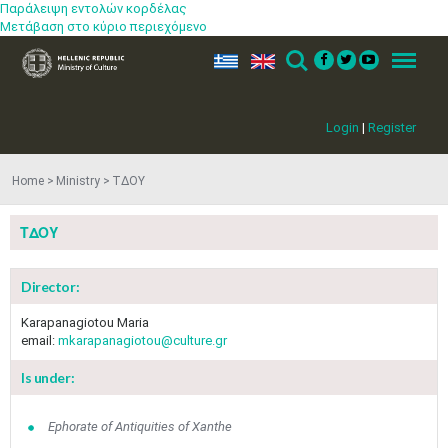
Παράλειψη εντολών κορδέλας
Μετάβαση στο κύριο περιεχόμενο
ελ
en
Search
Menu
Login
|
Register
Home
Ministry
ΤΔΟΥ
ΤΔΟΥ
Director:
Karapanagiotou Maria
email:
mkarapanagiotou@culture.gr
Is under:
Ephorate of Antiquities of Xanthe