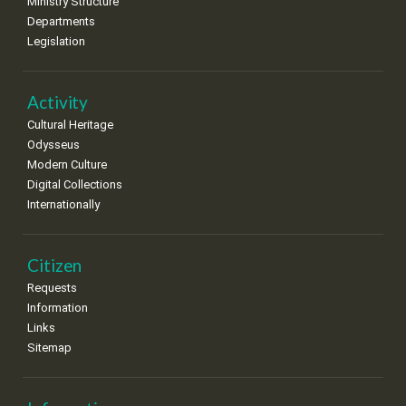
Ministry Structure
Departments
15
16
17
18
19
20
21
Legislation
•
•
•
•
•
•
•
22
23
24
25
26
27
28
•
•
•
•
•
•
•
Activity
Cultural Heritage
29
30
Odysseus
•
•
Modern Culture
Digital Collections
Internationally
Citizen
Requests
Information
Links
Sitemap