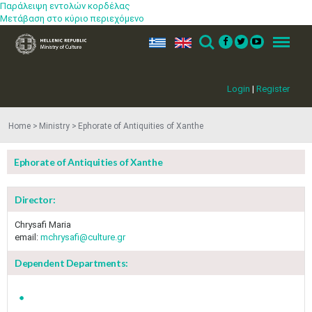
Παράλειψη εντολών κορδέλας
Μετάβαση στο κύριο περιεχόμενο
ελ
en
Search
Menu
Login
|
Register
Home
Ministry
Ephorate of Antiquities of Xanthe
Ephorate of Antiquities of Xanthe
Director:
Chrysafi Maria
email:
mchrysafi@culture.gr
Dependent Departments: