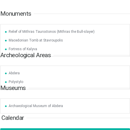
Monuments
Jun
1
2
3
4
5
6
•
•
•
•
•
•
Relief of Mithras Tauroctonos (Mithras the Bull-slayer)
7
8
9
10
11
12
13
Macedonian Tomb at Stavroupolis
•
•
•
•
•
•
•
Fortress of Kalyva
Archeological Areas
14
15
16
17
18
19
20
•
•
•
•
•
•
•
21
22
23
24
25
26
27
Abdera
•
•
•
•
•
•
•
Polystylo
Museums
28
29
30
Jul
1
2
3
4
•
•
•
•
•
•
•
5
6
7
8
9
10
11
Archaeological Museum of Abdera
•
•
•
•
•
•
•
Calendar
12
13
14
15
16
17
18
•
•
•
•
•
•
•