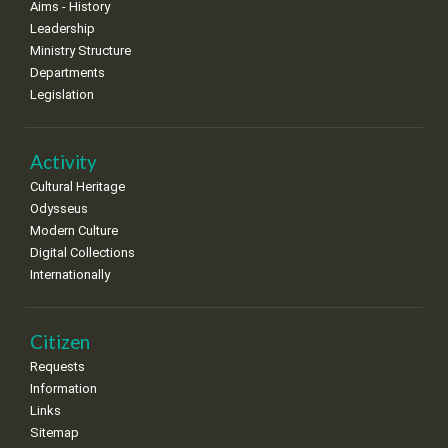
Aims - History
8
9
10
11
12
13
14
Leadership
•
•
•
•
•
•
•
Ministry Structure
Departments
15
16
17
18
19
20
21
Legislation
•
•
•
•
•
•
•
22
23
24
25
26
27
28
•
•
•
•
•
•
•
Activity
Cultural Heritage
29
30
Odysseus
•
•
Modern Culture
Digital Collections
Internationally
Citizen
Requests
Information
Links
Sitemap