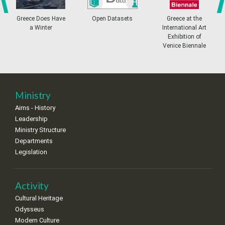
4
5
6
7
8
9
10
•
•
•
•
•
•
•
prev
ne
Greece Does Have
Open Datasets
Greece at the
a Winter
International Art
11
12
13
14
15
16
17
Exhibition of
•
•
•
•
•
•
•
Venice Biennale
18
19
20
21
22
23
24
•
•
•
•
•
•
•
25
26
27
28
29
30
31
Ministry
•
•
•
•
•
•
•
Aims - History
Leadership
Ministry Structure
Departments
Legislation
Activity
Cultural Heritage
Odysseus
Modern Culture