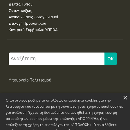
Δελτία Τύπου
Συνεντεύξεις
Ανακοινώσεις - Διαγωνισμοί
Επιλογή Προσωπικού
Κεντρικά Συμβούλια ΥΠΠΟΑ
Υπουργείο Πολιτισμού
×
Μπουμπουλίνας 20-22, 106 82 Αθήνα
Ο ιστότοπος μαζί με τα απολύτως απαραίτητα cookies για την
Τηλ: +30 2131322100, 2131322421
mail: grplk@culture.gr
λειτουργία του ιστότοπου με τη συναίνεση σας χρησιμοποιεί cookies
για ανάλυση. Έχετε τη δυνατότητα να αρνηθείτε τη χρήση των μη
απαραίτητων cookies μέσω της επιλογής «ΑΠΟΡΡΙΨΗ», ή να
επιλέξετε τη χρήση τους επιλέγοντας «ΑΠΟΔΟΧΗ». Για να λάβετε