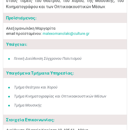
στους τομείς του Θεάτρου, του Χορού, της Μουσικής, του
Κινηματογράφου και των Οπτικοακουστικών Μέσων.
Προϊστάμενος:
Αλεξομανωλάκη Μαργαρίτα
email προϊσταμένου:
malexomanolaki@culture.gr
Υπάγεται:
Γενική Διεύθυνση Σύγχρονου Πολιτισμού
Υπαγόμενα Τμήματα Υπηρεσίας:
Τμήμα Θεάτρου και Χορού
Τμήμα Κινηματογραφίας και Οπτικοακουστικών Μέσων
Τμήμα Μουσικής
Στοιχεία Επικοινωνίας:
Μαϊ
1
2