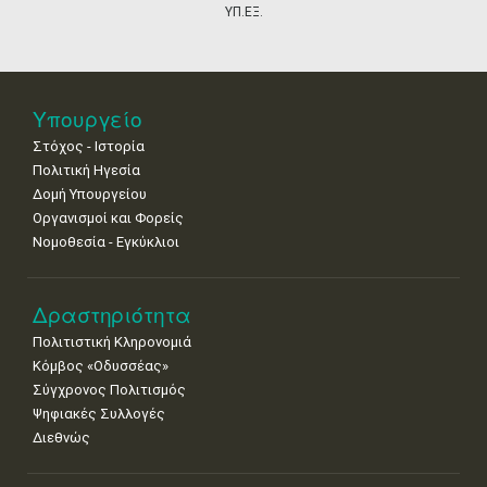
•
•
•
•
•
•
•
ΥΠ.ΕΞ.
18
19
20
21
22
23
24
•
•
•
•
•
•
•
25
26
27
28
29
30
31
Υπουργείο
•
•
•
•
•
•
•
Στόχος - Ιστορία
Πολιτική Ηγεσία
Δομή Υπουργείου
Οργανισμοί και Φορείς
Νομοθεσία - Εγκύκλιοι
Δραστηριότητα
Πολιτιστική Κληρονομιά
Κόμβος «Οδυσσέας»
Σύγχρονος Πολιτισμός
Ψηφιακές Συλλογές
Διεθνώς