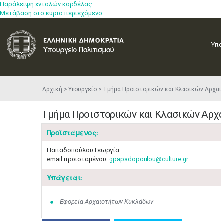
Παράλειψη εντολών κορδέλας
Μετάβαση στο κύριο περιεχόμενο
Υπ
Αρχική
Υπουργείο
Τμήμα Προϊστορικών και Κλασικών Αρχα
Τμήμα Προϊστορικών και Κλασικών Αρχ
Προϊστάμενος:
Παπαδοπούλου Γεωργία
email προϊσταμένου:
gpapadopoulou@culture.gr
Υπάγεται:
Εφορεία Αρχαιοτήτων Κυκλάδων