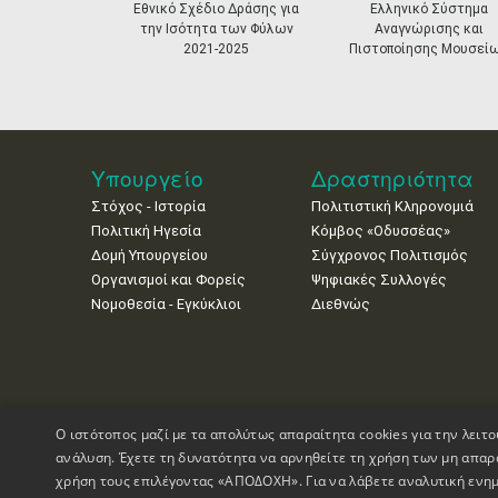
prev
Εθνικό Σχέδιο Δράσης για
Ελληνικό Σύστημα
την Ισότητα των Φύλων
Αναγνώρισης και
2021-2025
Πιστοποίησης Μουσεί
Υπουργείο
Δραστηριότητα
Στόχος - Ιστορία
Πολιτιστική Κληρονομιά
Πολιτική Ηγεσία
Κόμβος «Οδυσσέας»
Δομή Υπουργείου
Σύγχρονος Πολιτισμός
Οργανισμοί και Φορείς
Ψηφιακές Συλλογές
Νομοθεσία - Εγκύκλιοι
Διεθνώς
Ο ιστότοπος μαζί με τα απολύτως απαραίτητα cookies για την λειτο
ανάλυση. Έχετε τη δυνατότητα να αρνηθείτε τη χρήση των μη απαρ
χρήση τους επιλέγοντας «ΑΠΟΔΟΧΗ». Για να λάβετε αναλυτική ενημ