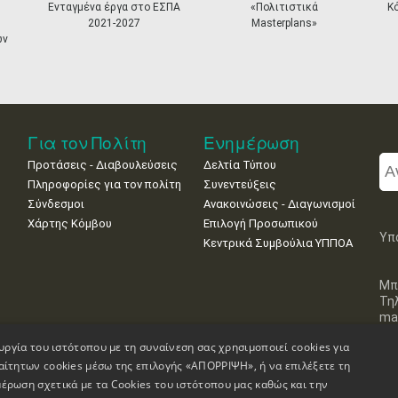
Ενταγμένα έργα στο ΕΣΠΑ
«Πολιτιστικά
Κ
2021-2027
Masterplans»
ων
Για τον Πολίτη
Ενημέρωση
Προτάσεις - Διαβουλεύσεις
Δελτία Τύπου
Πληροφορίες για τον πολίτη
Συνεντεύξεις
Σύνδεσμοι
Ανακοινώσεις - Διαγωνισμοί
Χάρτης Κόμβου
Επιλογή Προσωπικού
Υπ
Κεντρικά Συμβούλια ΥΠΠΟΑ
Μπ
Τη
mai
υργία του ιστότοπου με τη συναίνεση σας χρησιμοποιεί cookies για
αίτητων cookies μέσω της επιλογής «ΑΠΟΡΡΙΨΗ», ή να επιλέξετε τη
έρωση σχετικά με τα Cookies του ιστότοπου μας καθώς και την