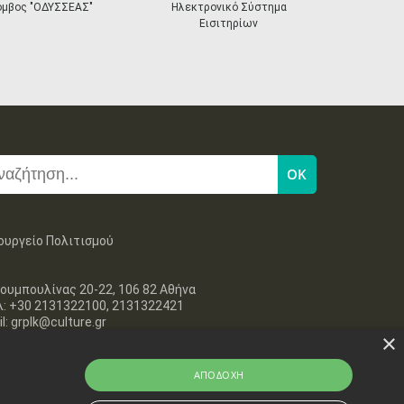
•
•
•
•
•
•
•
next
όμβος "ΟΔΥΣΣΕΑΣ"
Ηλεκτρονικό Σύστημα
«Η Ευρώπη σ
Εισιτηρίων
11
12
13
14
15
16
17
•
•
•
•
•
•
•
18
19
20
21
22
23
24
•
•
•
•
•
•
•
25
26
27
28
29
30
31
•
•
•
•
•
•
•
ουργείο Πολιτισμού
ουμπουλίνας 20-22, 106 82 Αθήνα
λ: +30 2131322100, 2131322421
l: grplk@culture.gr
×
ΑΠΟΔΟΧΉ