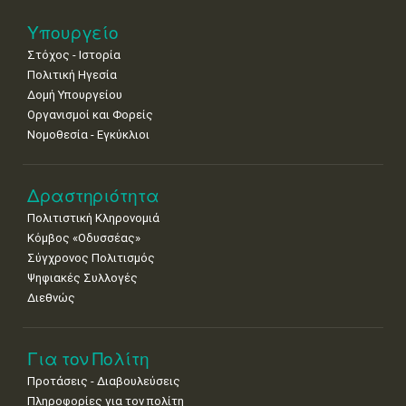
Νοε
1
2
3
4
5
6
7
Υπουργείο
•
•
•
•
•
•
•
Στόχος - Ιστορία
8
9
10
11
12
13
14
Πολιτική Ηγεσία
•
•
•
•
•
•
•
Δομή Υπουργείου
Οργανισμοί και Φορείς
15
16
17
18
19
20
21
Νομοθεσία - Εγκύκλιοι
•
•
•
•
•
•
•
22
23
24
25
26
27
28
•
•
•
•
•
•
•
Δραστηριότητα
Πολιτιστική Κληρονομιά
29
30
Κόμβος «Οδυσσέας»
•
•
Σύγχρονος Πολιτισμός
Ψηφιακές Συλλογές
Διεθνώς
Για τον Πολίτη
Προτάσεις - Διαβουλεύσεις
Πληροφορίες για τον πολίτη