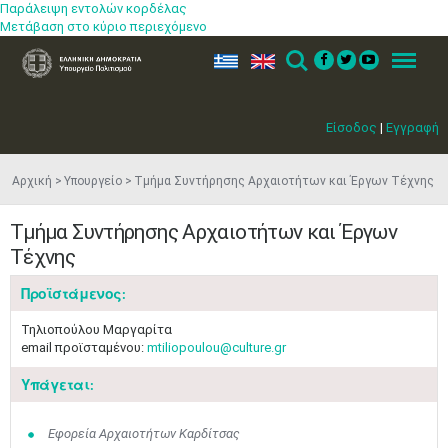
Παράλειψη εντολών κορδέλας
Μετάβαση στο κύριο περιεχόμενο
ελ
en
Search
Menu
Είσοδος
|
Εγγραφή
Αρχική
Υπουργείο
Τμήμα Συντήρησης Αρχαιοτήτων και Έργων Τέχνης
Τμήμα Συντήρησης Αρχαιοτήτων και Έργων
Τέχνης
Προϊστάμενος:
Τηλιοπούλου Μαργαρίτα
email προϊσταμένου:
mtiliopoulou@culture.gr
Υπάγεται:
Εφορεία Αρχαιοτήτων Καρδίτσας