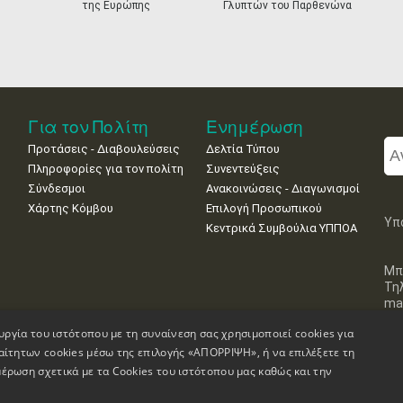
της Ευρώπης
Γλυπτών του Παρθενώνα
Για τον Πολίτη
Ενημέρωση
Προτάσεις - Διαβουλεύσεις
Δελτία Τύπου
Πληροφορίες για τον πολίτη
Συνεντεύξεις
Σύνδεσμοι
Ανακοινώσεις - Διαγωνισμοί
Χάρτης Κόμβου
Επιλογή Προσωπικού
Υπ
Κεντρικά Συμβούλια ΥΠΠΟΑ
Μπ
Τη
mai
υργία του ιστότοπου με τη συναίνεση σας χρησιμοποιεί cookies για
αίτητων cookies μέσω της επιλογής «ΑΠΟΡΡΙΨΗ», ή να επιλέξετε τη
έρωση σχετικά με τα Cookies του ιστότοπου μας καθώς και την
Πληροφορίες Ιστοσελίδας
Δήλωση Προσβασιμότητας