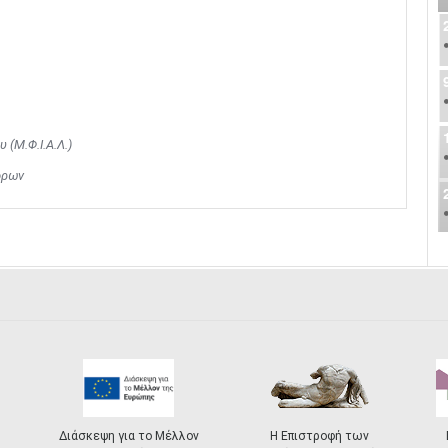
(Μ.Φ.Ι.Α.Λ.)
όρων
Διάσκεψη για το Μέλλον
Η Επιστροφή των