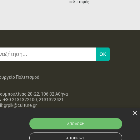
πολιτισμός
27
28
29
30
Οκτ
1
2
3
•
•
•
•
•
•
•
4
5
6
7
8
9
10
•
•
•
•
•
•
•
11
12
13
14
15
16
17
•
•
•
•
•
•
•
18
19
20
21
22
23
24
•
•
•
•
•
•
•
ουργείο Πολιτισμού
25
26
27
28
29
30
31
•
•
•
•
•
•
•
ουμπουλίνας 20-22, 106 82 Αθήνα
λ: +30 2131322100, 2131322421
l: grplk@culture.gr
×
ΑΠΟΔΟΧΉ
ΑΠΌΡΡΙΨΗ