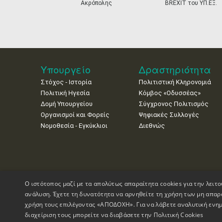
Ακρόπολης
BREXIT του ΥΠ.ΕΞ.
Υπουργείο
Δραστηριότητα
Στόχος - Ιστορία
Πολιτιστική Κληρονομιά
Πολιτική Ηγεσία
Κόμβος «Οδυσσέας»
Δομή Υπουργείου
Σύγχρονος Πολιτισμός
Οργανισμοί και Φορείς
Ψηφιακές Συλλογές
Νομοθεσία - Εγκύκλιοι
Διεθνώς
Ο ιστότοπος μαζί με τα απολύτως απαραίτητα cookies για την λειτο
ανάλυση. Έχετε τη δυνατότητα να αρνηθείτε τη χρήση των μη απαρ
χρήση τους επιλέγοντας «ΑΠΟΔΟΧΗ». Για να λάβετε αναλυτική ενημ
διαχείριση τους μπορείτε να διαβάσετε την
Πολιτική Cookies
Πνευματικά Δικαιώματα © 1995-2026 Υπουργείο Πολιτισμού