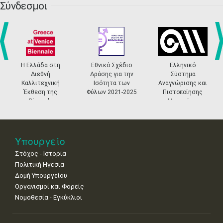
•
•
•
•
•
•
•
Σύνδεσμοι
27
28
29
30
Οκτ
1
2
3
•
•
•
•
•
•
•
4
5
6
7
8
9
10
•
•
•
•
•
•
•
prev
ne
Η Ελλάδα στη
Εθνικό Σχέδιο
Ελληνικό
Διεθνή
Δράσης για την
Σύστημα
11
12
13
14
15
16
17
Καλλιτεχνική
Ισότητα των
Αναγνώρισης και
•
•
•
•
•
•
•
Έκθεση της
Φύλων 2021-2025
Πιστοποίησης
Biennale
Μουσείων
18
19
20
21
22
23
24
Βενετίας
•
•
•
•
•
•
•
25
26
27
28
29
30
31
Υπουργείο
•
•
•
•
•
•
•
Στόχος - Ιστορία
Πολιτική Ηγεσία
Δομή Υπουργείου
Οργανισμοί και Φορείς
Νομοθεσία - Εγκύκλιοι