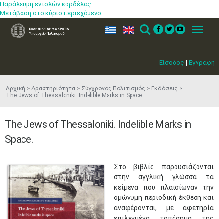
Παράλειψη εντολών κορδέλας
Μετάβαση στο κύριο περιεχόμενο
ελ
en
Search
Menu
Είσοδος
|
Εγγραφή
Αρχική
Δραστηριότητα
Σύγχρονος Πολιτισμός
Εκδόσεις
The Jews of Thessaloniki. Indelible Marks in Space.
The Jews of Thessaloniki. Indelible Marks in
Space.
​Στο βιβλίο παρουσιάζονται
στην αγγλική γλώσσα τα
κείμενα που πλαισίωναν την
ομώνυμη περιοδική έκθεση και
αναφέρονται, με
αφετηρία
επιλεγμένα τοπόσημα της