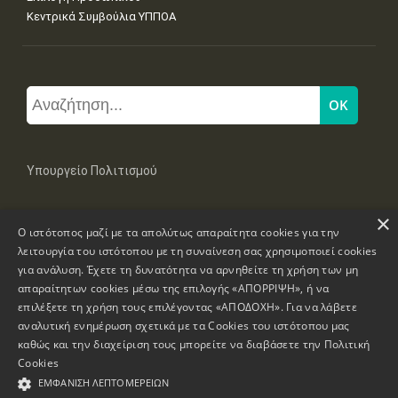
Κεντρικά Συμβούλια ΥΠΠΟΑ
Υπουργείο Πολιτισμού
×
Μπουμπουλίνας 20-22, 106 82 Αθήνα
Ο ιστότοπος μαζί με τα απολύτως απαραίτητα cookies για την
Τηλ: +30 2131322100, 2131322421
mail: grplk@culture.gr
λειτουργία του ιστότοπου με τη συναίνεση σας χρησιμοποιεί cookies
για ανάλυση. Έχετε τη δυνατότητα να αρνηθείτε τη χρήση των μη
απαραίτητων cookies μέσω της επιλογής «ΑΠΟΡΡΙΨΗ», ή να
επιλέξετε τη χρήση τους επιλέγοντας «ΑΠΟΔΟΧΗ». Για να λάβετε
αναλυτική ενημέρωση σχετικά με τα Cookies του ιστότοπου μας
καθώς και την διαχείριση τους μπορείτε να διαβάσετε την
Πολιτική
Πνευματικά Δικαιώματα © 1995-2026 Υπουργείο Πολιτισμού
Cookies
ΕΜΦΆΝΙΣΗ ΛΕΠΤΟΜΕΡΕΙΏΝ