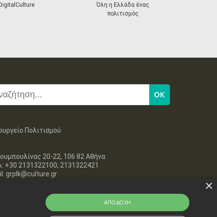
next
DigitalCulture
Όλη η Ελλάδα ένας
Πρόγραμμα Δι
πολιτισμός
ουργείο Πολιτισμού
ουμπουλίνας 20-22, 106 82 Αθήνα
λ: +30 2131322100, 2131322421
l: grplk@culture.gr
×
ΑΠΟΔΟΧΉ