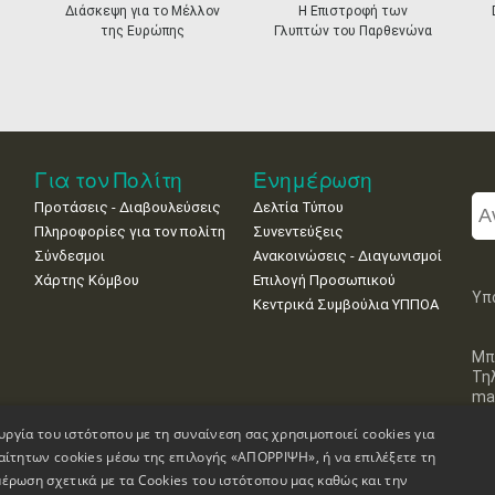
Διάσκεψη για το Μέλλον
Η Επιστροφή των
της Ευρώπης
Γλυπτών του Παρθενώνα
Για τον Πολίτη
Ενημέρωση
Προτάσεις - Διαβουλεύσεις
Δελτία Τύπου
Πληροφορίες για τον πολίτη
Συνεντεύξεις
Σύνδεσμοι
Ανακοινώσεις - Διαγωνισμοί
Χάρτης Κόμβου
Επιλογή Προσωπικού
Υπ
Κεντρικά Συμβούλια ΥΠΠΟΑ
Μπ
Τη
mai
υργία του ιστότοπου με τη συναίνεση σας χρησιμοποιεί cookies για
αίτητων cookies μέσω της επιλογής «ΑΠΟΡΡΙΨΗ», ή να επιλέξετε τη
έρωση σχετικά με τα Cookies του ιστότοπου μας καθώς και την