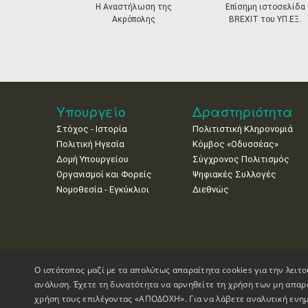
prev
Η Αναστήλωση της
Επίσημη ιστοσελίδα
Ακρόπολης
BREXIT του ΥΠ.ΕΞ.
Υπουργείο
Δραστηριότητα
Στόχος - Ιστορία
Πολιτιστική Κληρονομιά
Πολιτική Ηγεσία
Κόμβος «Οδυσσέας»
Δομή Υπουργείου
Σύγχρονος Πολιτισμός
Οργανισμοί και Φορείς
Ψηφιακές Συλλογές
Νομοθεσία - Εγκύκλιοι
Διεθνώς
Ο ιστότοπος μαζί με τα απολύτως απαραίτητα cookies για την λειτο
ανάλυση. Έχετε τη δυνατότητα να αρνηθείτε τη χρήση των μη απαρ
χρήση τους επιλέγοντας «ΑΠΟΔΟΧΗ». Για να λάβετε αναλυτική ενημ