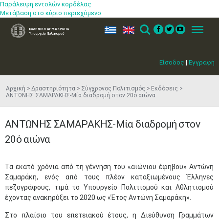
Παράλειψη εντολών κορδέλας
Μετάβαση στο κύριο περιεχόμενο
ελ
en
Search
Menu
Είσοδος
|
Εγγραφή
Αρχική
Δραστηριότητα
Σύγχρονος Πολιτισμός
Εκδόσεις
ΑΝΤΩΝΗΣ ΣΑΜΑΡΑΚΗΣ-Μία διαδρομή στον 20ό αιώνα
ΑΝΤΩΝΗΣ ΣΑΜΑΡΑΚΗΣ-Μία διαδρομή στον
20ό αιώνα
Τα εκατό χρόνια από τη γέννηση του «αιώνιου έφηβου» Αντώνη
Σαμαράκη, ενός από τους πλέον καταξιωμένους Έλληνες
πεζογράφους, τιμά το Υπουργείο Πολιτισμού και Αθλητισμού
έχοντας ανακηρύξει το 2020 ως «Έτος Αντώνη Σαμαράκη».
Στο πλαίσιο του επετειακού έτους, η Διεύθυνση Γραμμάτων