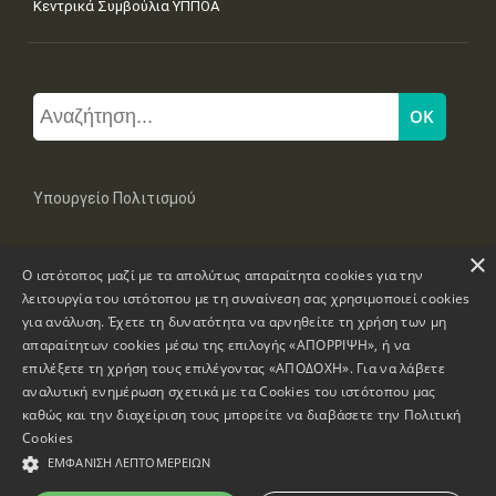
Κεντρικά Συμβούλια ΥΠΠΟΑ
Υπουργείο Πολιτισμού
×
Μπουμπουλίνας 20-22, 106 82 Αθήνα
Ο ιστότοπος μαζί με τα απολύτως απαραίτητα cookies για την
Τηλ: +30 2131322100, 2131322421
mail: grplk@culture.gr
λειτουργία του ιστότοπου με τη συναίνεση σας χρησιμοποιεί cookies
για ανάλυση. Έχετε τη δυνατότητα να αρνηθείτε τη χρήση των μη
απαραίτητων cookies μέσω της επιλογής «ΑΠΟΡΡΙΨΗ», ή να
επιλέξετε τη χρήση τους επιλέγοντας «ΑΠΟΔΟΧΗ». Για να λάβετε
αναλυτική ενημέρωση σχετικά με τα Cookies του ιστότοπου μας
καθώς και την διαχείριση τους μπορείτε να διαβάσετε την
Πολιτική
Πνευματικά Δικαιώματα © 1995-2026 Υπουργείο Πολιτισμού
Cookies
ΕΜΦΆΝΙΣΗ ΛΕΠΤΟΜΕΡΕΙΏΝ
Πληροφορίες Ιστοσελίδας
Δήλωση Προσβασιμότητας