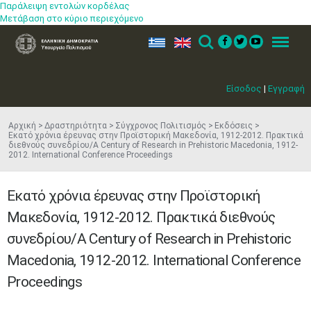
Παράλειψη εντολών κορδέλας
Μετάβαση στο κύριο περιεχόμενο
ελ
en
Search
Menu
Είσοδος
|
Εγγραφή
Αρχική
Δραστηριότητα
Σύγχρονος Πολιτισμός
Εκδόσεις
Εκατό χρόνια έρευνας στην Προϊστορική Μακεδονία, 1912-2012. Πρακτικά
διεθνούς συνεδρίου/A Century of Research in Prehistoric Macedonia, 1912-
2012. International Conference Proceedings
Εκατό χρόνια έρευνας στην Προϊστορική
Μακεδονία, 1912-2012. Πρακτικά διεθνούς
συνεδρίου/A Century of Research in Prehistoric
Macedonia, 1912-2012. International Conference
Proceedings