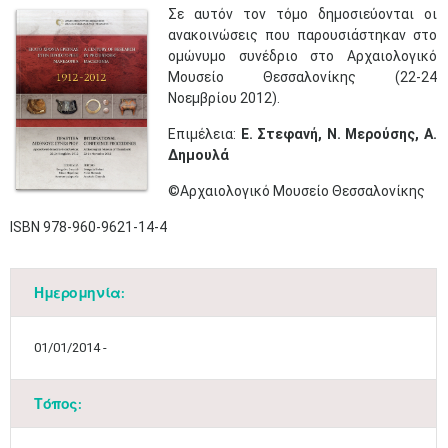
​Σε αυτόν τον τόμο δημοσιεύονται οι
ανακοινώσεις που παρουσιάστηκαν στο
ομώνυμο συνέδριο στο Αρχαιολογικό
Μουσείο Θεσσαλονίκης (22-24
Νοεμβρίου 2012).​
Επιμέλεια:
Ε. Στεφανή, Ν. Μερούσης, Α.
Δημουλά
©Αρχαιολογικό Μουσείο Θεσσαλονίκης
ISBN 978-960-9621-14-4
Ημερομηνία:
Μαϊ
1
2
•
•
01/01/2014 -
3
4
5
6
7
8
9
•
•
•
•
•
•
•
Τόπος:
10
11
12
13
14
15
16