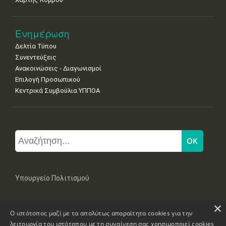
Ενημέρωση
Δελτία Τύπου
Συνεντεύξεις
Ανακοινώσεις - Διαγωνισμοί
Επιλογή Προσωπικού
Κεντρικά Συμβούλια ΥΠΠΟΑ
Υπουργείο Πολιτισμού
×
Μπουμπουλίνας 20-22, 106 82 Αθήνα
Ο ιστότοπος μαζί με τα απολύτως απαραίτητα cookies για την
Τηλ: +30 2131322100, 2131322421
mail: grplk@culture.gr
λειτουργία του ιστότοπου με τη συναίνεση σας χρησιμοποιεί cookies