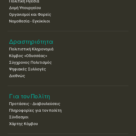
Πολιτική Ηγεσία
25
26
27
28
29
30
31
•
•
•
•
•
•
•
Δομή Υπουργείου
Οργανισμοί και Φορείς
Νοε
1
2
3
4
5
6
7
Νομοθεσία - Εγκύκλιοι
•
•
•
•
•
•
•
8
9
10
11
12
13
14
Δραστηριότητα
•
•
•
•
•
•
•
Πολιτιστική Κληρονομιά
15
16
17
18
19
20
21
Κόμβος «Οδυσσέας»
•
•
•
•
•
•
•
Σύγχρονος Πολιτισμός
Ψηφιακές Συλλογές
22
23
24
25
26
27
28
•
•
•
•
•
•
•
Διεθνώς
29
30
•
•
Για τον Πολίτη
Προτάσεις - Διαβουλεύσεις
Πληροφορίες για τον πολίτη
Σύνδεσμοι
Χάρτης Κόμβου