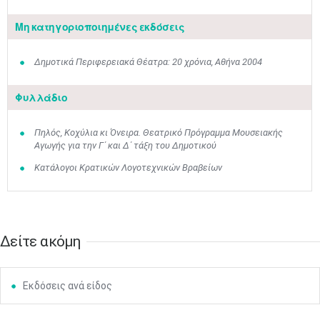
Μη κατηγοριοποιημένες εκδόσεις
Δημοτικά Περιφερειακά Θέατρα: 20 χρόνια, Αθήνα 2004
Φυλλάδιο
Ιουν
1
2
3
4
5
6
Πηλός, Κοχύλια κι Όνειρα. Θεατρικό Πρόγραμμα Μουσειακής
•
•
•
•
•
•
Αγωγής για την Γ΄ και Δ΄ τάξη του Δημοτικού
7
8
9
10
11
12
13
Κατάλογοι Κρατικών Λογοτεχνικών Βραβείων
•
•
•
•
•
•
•
14
15
16
17
18
19
20
•
•
•
•
•
•
•
Δείτε ακόμη
21
22
23
24
25
26
27
•
•
•
•
•
•
•
Εκδόσεις ανά είδος
28
29
30
Ιουλ
1
2
3
4
•
•
•
•
•
•
•
•
•
•