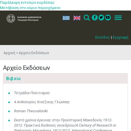
Παράλειψη εντολών κορδέλας
Μετάβαση στο κύριο περιεχόμενο
ελ
en
Search
Menu
Είσοδος
|
Εγγραφή
Αρχική
Αρχείο Εκδόσεων
Αρχείο Εκδόσεων
Βιβλίο
Τετράδια Πολιτισμού
4 Ανθολογίες Κινέζικης Γλώσσας
Roman Thessaloniki
Εκατό χρόνια έρευνας στην Προϊστορική Μακεδονία, 1912-
2012. Πρακτικά διεθνούς συνεδρίου/A Century of Research in
Prehistoric Macedonia, 1912-2012. International Conference