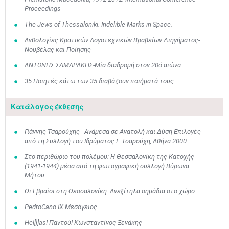
Proceedings
The Jews of Thessaloniki. Indelible Marks in Space.
Ανθολογίες Κρατικών Λογοτεχνικών Βραβείων Διηγήματος-
Νουβέλας και Ποίησης
ΑΝΤΩΝΗΣ ΣΑΜΑΡΑΚΗΣ-Μία διαδρομή στον 20ό αιώνα
35 Ποιητές κάτω των 35 διαβάζουν ποιήματά τους
Κατάλογος έκθεσης
Γιάννης Τσαρούχης - Ανάμεσα σε Ανατολή και Δύση-Επιλογές
από τη Συλλογή του Ιδρύματος Γ. Τσαρούχη, Αθήνα 2000
Στο περιθώριο του πολέμου: Η Θεσσαλονίκη της Κατοχής
(1941-1944) μέσα από τη φωτογραφική συλλογή Βύρωνα
Μήτου
Οι Εβραίοι στη Θεσσαλονίκη. Ανεξίτηλα σημάδια στο χώρο
PedroCano IX Μεσόγειος
Hel[l]as! Παντού! Κωνσταντίνος Ξενάκης