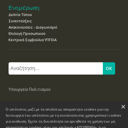
Ενημέρωση
Δελτία Τύπου
Συνεντεύξεις
Ανακοινώσεις - Διαγωνισμοί
Επιλογή Προσωπικού
Κεντρικά Συμβούλια ΥΠΠΟΑ
Υπουργείο Πολιτισμού
×
Μπουμπουλίνας 20-22, 106 82 Αθήνα
Ο ιστότοπος μαζί με τα απολύτως απαραίτητα cookies για την
Τηλ: +30 2131322100, 2131322421
mail: grplk@culture.gr
λειτουργία του ιστότοπου με τη συναίνεση σας χρησιμοποιεί cookies
για ανάλυση. Έχετε τη δυνατότητα να αρνηθείτε τη χρήση των μη
απαραίτητων cookies μέσω της επιλογής «ΑΠΟΡΡΙΨΗ», ή να