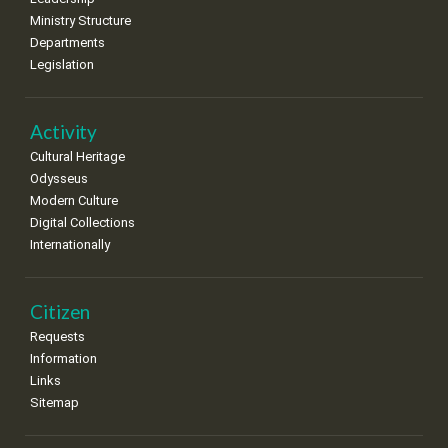
•
•
•
•
•
•
•
Ministry Structure
Departments
15
16
17
18
19
20
21
Legislation
•
•
•
•
•
•
•
22
23
24
25
26
27
28
•
•
•
•
•
•
•
Activity
Cultural Heritage
29
30
Odysseus
•
•
Modern Culture
Digital Collections
Internationally
Citizen
Requests
Information
Links
Sitemap