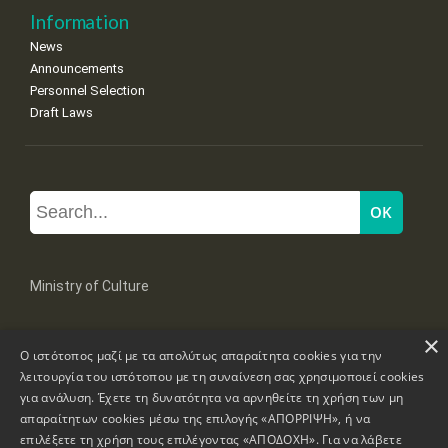
Information
News
Announcements
Personnel Selection
Draft Laws
Ministry of Culture
×
Mpoumpoulinas 20-22 Str, 106 82 Athens
Ο ιστότοπος μαζί με τα απολύτως απαραίτητα cookies για την
Tel: +30 2131322100, 2131322421
mail: grplk@culture.gr
λειτουργία του ιστότοπου με τη συναίνεση σας χρησιμοποιεί cookies
για ανάλυση. Έχετε τη δυνατότητα να αρνηθείτε τη χρήση των μη
απαραίτητων cookies μέσω της επιλογής «ΑΠΟΡΡΙΨΗ», ή να
επιλέξετε τη χρήση τους επιλέγοντας «ΑΠΟΔΟΧΗ». Για να λάβετε