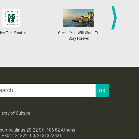
27
28
29
30
Oct
1
2
3
•
•
•
•
•
•
•
4
5
6
7
8
9
10
•
•
•
•
•
•
•
next
ive Tree Routes
Greece You Will Want To
Greekend
Stay Forever
11
12
13
14
15
16
17
•
•
•
•
•
•
•
18
19
20
21
22
23
24
•
•
•
•
•
•
•
25
26
27
28
29
30
31
•
•
•
•
•
•
•
istry of Culture
oumpoulinas 20-22 Str, 106 82 Athens
l: +30 2131322100, 2131322421