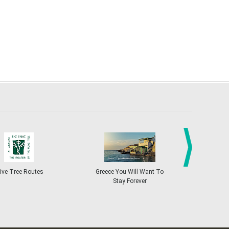
27
28
29
30
Oct
1
2
3
•
•
•
•
•
•
•
4
5
6
7
8
9
10
•
•
•
•
•
•
•
11
12
13
14
15
16
17
•
•
•
•
•
•
•
18
19
20
21
22
23
24
•
•
•
•
•
•
•
25
26
27
28
29
30
31
•
•
•
•
•
•
•
next
ive Tree Routes
Greece You Will Want To
Greekend
Stay Forever