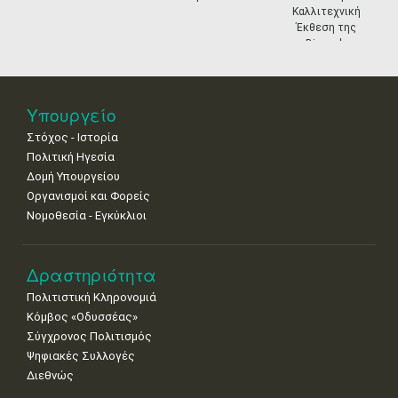
11
12
13
14
15
16
17
Καλλιτεχνική
•
•
•
•
•
•
•
Έκθεση της
Biennale
18
19
20
21
22
23
24
Βενετίας
•
•
•
•
•
•
•
25
26
27
28
29
30
31
Υπουργείο
•
•
•
•
•
•
•
Στόχος - Ιστορία
Πολιτική Ηγεσία
Δομή Υπουργείου
Οργανισμοί και Φορείς
Νομοθεσία - Εγκύκλιοι
Δραστηριότητα
Πολιτιστική Κληρονομιά
Κόμβος «Οδυσσέας»
Σύγχρονος Πολιτισμός
Ψηφιακές Συλλογές
Διεθνώς