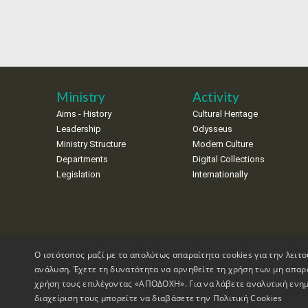
Ministry
Activity
Aims - History
Cultural Heritage
Leadership
Odysseus
Ministry Structure
Modern Culture
Departments
Digital Collections
Legislation
Internationally
Ο ιστότοπος μαζί με τα απολύτως απαραίτητα cookies για την λειτο
ανάλυση. Έχετε τη δυνατότητα να αρνηθείτε τη χρήση των μη απαρ
χρήση τους επιλέγοντας «ΑΠΟΔΟΧΗ». Για να λάβετε αναλυτική ενημ
διαχείριση τους μπορείτε να διαβάσετε την
Πολιτική Cookies
Copyrights © 1995-2026 Ministry of Culture
Website Informati