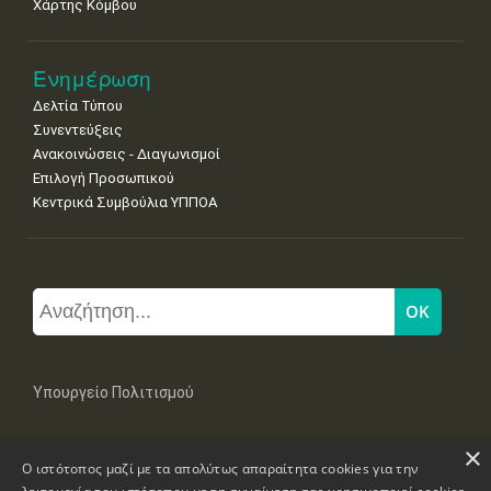
Χάρτης Κόμβου
Ενημέρωση
Δελτία Τύπου
Συνεντεύξεις
Ανακοινώσεις - Διαγωνισμοί
Επιλογή Προσωπικού
Κεντρικά Συμβούλια ΥΠΠΟΑ
Υπουργείο Πολιτισμού
×
Μπουμπουλίνας 20-22, 106 82 Αθήνα
Ο ιστότοπος μαζί με τα απολύτως απαραίτητα cookies για την
Τηλ: +30 2131322100, 2131322421
mail: grplk@culture.gr