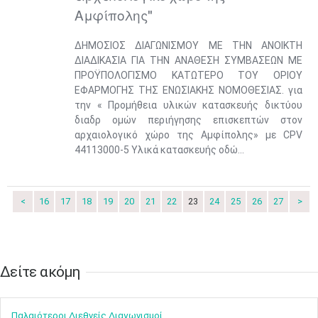
•
•
Αμφίπολης"
3
4
5
6
7
8
9
ΔΗΜΟΣΙΟΣ ΔΙΑΓΩΝΙΣΜΟΥ ΜΕ ΤΗΝ ΑΝΟΙΚΤΗ
•
•
•
•
•
•
•
ΔΙΑΔΙΚΑΣΙΑ ΓΙΑ ΤΗΝ ΑΝΑΘΕΣΗ ΣΥΜΒΑΣΕΩΝ ΜΕ
ΠΡΟΫΠΟΛΟΓΙΣΜΟ ΚΑΤΩΤΕΡΟ ΤΟΥ ΟΡΙΟΥ
10
11
12
13
14
15
16
•
•
•
•
•
•
•
ΕΦΑΡΜΟΓΗΣ ΤΗΣ ΕΝΩΣΙΑΚΗΣ ΝΟΜΟΘΕΣΙΑΣ. για
την « Προμήθεια υλικών κατασκευής δικτύου
17
18
19
20
21
22
23
διαδρ ομών περιήγησης επισκεπτών στον
•
•
•
•
•
•
•
•
•
•
•
•
•
αρχαιολογικό χώρο της Αμφίπολης» με CPV
44113000-5 Υλικά κατασκευής οδώ...
24
25
26
27
28
29
30
•
•
•
•
•
•
•
31
Ιουν
1
2
3
4
5
6
<
16
17
18
19
20
21
22
23
24
25
26
27
>
•
•
•
•
•
•
•
7
8
9
10
11
12
13
•
•
•
•
•
•
•
Δείτε ακόμη​​​​​​​
14
15
16
17
18
19
20
•
•
•
•
•
•
•
Παλαιότεροι Διεθνείς Διαγωνισμοί
21
22
23
24
25
26
27