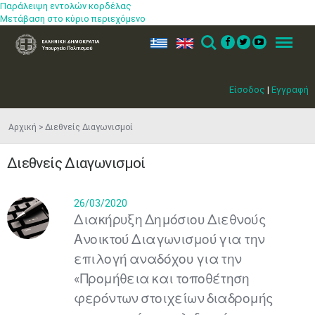
Παράλειψη εντολών κορδέλας
Μετάβαση στο κύριο περιεχόμενο
ελ
en
Search
Menu
Είσοδος
|
Εγγραφή
Αρχική
Διεθνείς Διαγωνισμοί
Διεθνείς Διαγωνισμοί
26/03/2020
Διακήρυξη Δημόσιου Διεθνούς
Ανοικτού Διαγωνισμού για την
επιλογή αναδόχου για την
«Προμήθεια και τοποθέτηση
φερόντων στοιχείων διαδρομής