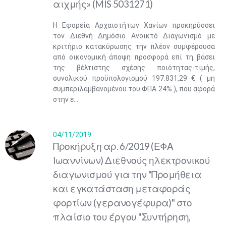
αιχμής» (MIS 5031271)
Η Εφορεία Αρχαιοτήτων Χανίων προκηρύσσει
τον Διεθνή Δημόσιο Ανοικτό Διαγωνισμό με
κριτήριο κατακύρωσης την πλέον συμφέρουσα
από οικονομική άποψη προσφορά επί τη βάσει
της βέλτιστης σχέσης ποιότητας-τιμής,
συνολικού προϋπολογισμού 197.831,29 € ( μη
συμπεριλαμβανομένου του ΦΠΑ 24% ), που αφορά
στην ε...
04/11/2019
Προκήρυξη αρ. 6/2019 (ΕΦΑ
Ιωαννίνων) Διεθνούς ηλεκτρονικού
διαγωνισμού για την "Προμήθεια
και εγκατάσταση μεταφοράς
φορτίων (γερανογέφυρα)" στο
πλαίσιο του έργου "Συντήρηση,