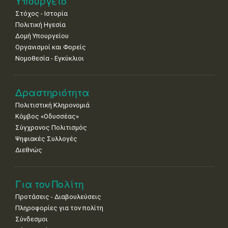
Υπουργείο
•
•
•
•
•
•
•
Στόχος - Ιστορία
Πολιτική Ηγεσία
18
19
20
21
22
23
24
•
•
•
•
•
•
•
Δομή Υπουργείου
Οργανισμοί και Φορείς
25
26
27
28
29
30
31
Νομοθεσία - Εγκύκλιοι
•
•
•
•
•
•
•
Δραστηριότητα
Πολιτιστική Κληρονομιά
Κόμβος «Οδυσσέας»
Σύγχρονος Πολιτισμός
Ψηφιακές Συλλογές
Διεθνώς
Για τον Πολίτη
Προτάσεις - Διαβουλεύσεις
Πληροφορίες για τον πολίτη
Σύνδεσμοι