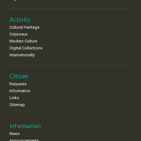
•
•
•
•
•
•
•
22
23
24
25
26
27
28
•
•
•
•
•
•
•
Activity
Cultural Heritage
29
30
Odysseus
•
•
Modern Culture
Digital Collections
Internationally
Citizen
Requests
Information
Links
Sitemap
Information
News
Announcements