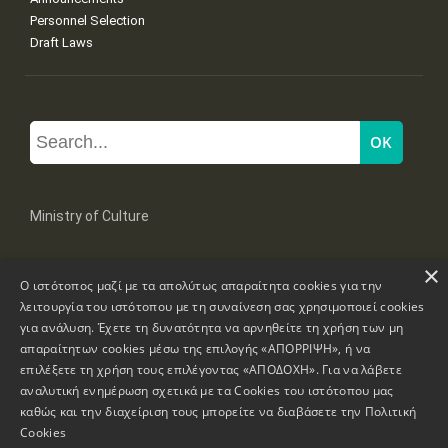
Personnel Selection
Draft Laws
Ministry of Culture
×
Mpoumpoulinas 20-22 Str, 106 82 Athens
Ο ιστότοπος μαζί με τα απολύτως απαραίτητα cookies για την
Tel: +30 2131322100, 2131322421
mail: grplk@culture.gr
λειτουργία του ιστότοπου με τη συναίνεση σας χρησιμοποιεί cookies
για ανάλυση. Έχετε τη δυνατότητα να αρνηθείτε τη χρήση των μη
απαραίτητων cookies μέσω της επιλογής «ΑΠΟΡΡΙΨΗ», ή να
επιλέξετε τη χρήση τους επιλέγοντας «ΑΠΟΔΟΧΗ». Για να λάβετε
αναλυτική ενημέρωση σχετικά με τα Cookies του ιστότοπου μας
καθώς και την διαχείριση τους μπορείτε να διαβάσετε την
Πολιτική
Copyrights © 1995-2026 Ministry of Culture
Website Information
Cookies