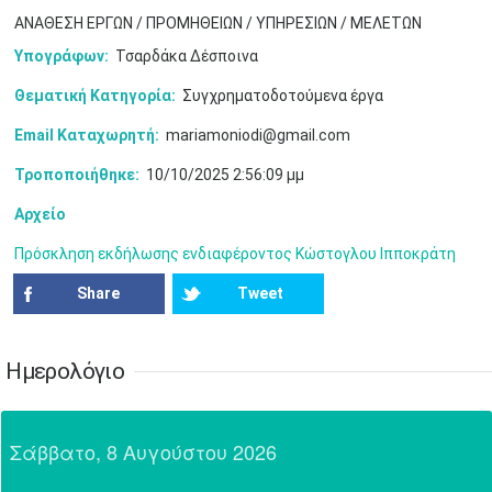
24
25
26
27
28
29
30
ΑΝΑΘΕΣΗ ΕΡΓΩΝ / ΠΡΟΜΗΘΕΙΩΝ / ΥΠΗΡΕΣΙΩΝ / ΜΕΛΕΤΩΝ
•
•
•
•
•
•
•
Υπογράφων:
Τσαρδάκα Δέσποινα
31
Ιουν
1
2
3
4
5
6
•
•
•
•
•
•
•
Θεματική Κατηγορία:
Συγχρηματοδοτούμενα έργα
Email Καταχωρητή:
mariamoniodi@gmail.com
7
8
9
10
11
12
13
•
•
•
•
•
•
•
Τροποποιήθηκε:
10/10/2025 2:56:09 μμ
14
15
16
17
18
19
20
Αρχείο
•
•
•
•
•
•
•
Πρόσκληση εκδήλωσης ενδιαφέροντος Κώστογλου Ιπποκράτη
21
22
23
24
25
26
27
•
•
•
•
•
•
•
Share
Tweet
28
29
30
Ιουλ
1
2
3
4
•
•
•
•
•
•
•
•
•
•
Ημερολόγιο
5
6
7
8
9
10
11
•
•
•
•
•
•
•
•
•
•
•
•
•
•
Σάββατο, 8 Αυγούστου 2026
12
13
14
15
16
17
18
•
•
•
•
•
•
•
•
•
•
•
•
•
•