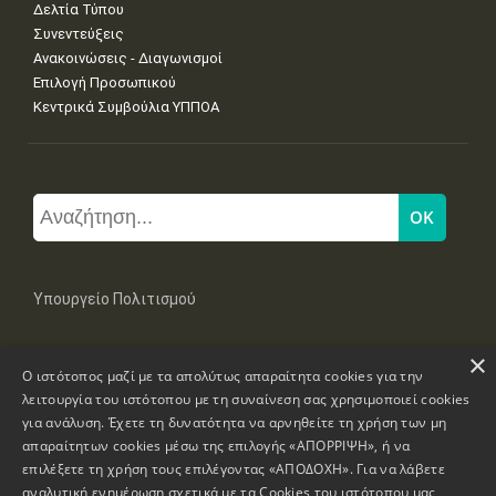
Δελτία Τύπου
Συνεντεύξεις
Ανακοινώσεις - Διαγωνισμοί
Επιλογή Προσωπικού
Κεντρικά Συμβούλια ΥΠΠΟΑ
Υπουργείο Πολιτισμού
×
Μπουμπουλίνας 20-22, 106 82 Αθήνα
Ο ιστότοπος μαζί με τα απολύτως απαραίτητα cookies για την
Τηλ: +30 2131322100, 2131322421
mail: grplk@culture.gr
λειτουργία του ιστότοπου με τη συναίνεση σας χρησιμοποιεί cookies
για ανάλυση. Έχετε τη δυνατότητα να αρνηθείτε τη χρήση των μη
απαραίτητων cookies μέσω της επιλογής «ΑΠΟΡΡΙΨΗ», ή να
επιλέξετε τη χρήση τους επιλέγοντας «ΑΠΟΔΟΧΗ». Για να λάβετε
αναλυτική ενημέρωση σχετικά με τα Cookies του ιστότοπου μας