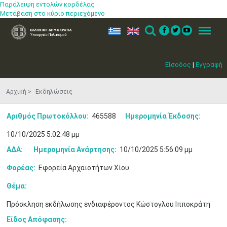
Παράλειψη εντολών κορδέλας
Μετάβαση στο κύριο περιεχόμενο
ελ
en
Search
Menu
Είσοδος
|
Εγγραφή
Αρχική
Εκδηλώσεις
Αριθμός Πρωτοκόλλου:
465588
Ημερομηνία Έκδοσης:
Μαϊ
1
2
•
•
10/10/2025 5:02:48 μμ
ΑΔΑ:
Ημερομηνία Ανάρτησης:
10/10/2025 5:56:09 μμ
3
4
5
6
7
8
9
•
•
•
•
•
•
•
Φορέας:
Εφορεία Αρχαιοτήτων Χίου
10
11
12
13
14
15
16
•
•
•
•
•
•
•
Θέμα:
Πρόσκληση εκδήλωσης ενδιαφέροντος Κώστογλου Ιπποκράτη
17
18
19
20
21
22
23
•
•
•
•
•
•
•
•
•
•
•
•
•
Είδος Απόφασης: