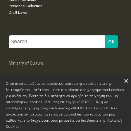
Personnel Selection
Draft Laws
Ministry of Culture
×
Mpoumpoulinas 20-22 Str, 106 82 Athens
Ο ιστότοπος μαζί με τα απολύτως απαραίτητα cookies για την
Tel: +30 2131322100, 2131322421
mail: grplk@culture.gr
λειτουργία του ιστότοπου με τη συναίνεση σας χρησιμοποιεί cookies
για ανάλυση. Έχετε τη δυνατότητα να αρνηθείτε τη χρήση των μη
απαραίτητων cookies μέσω της επιλογής «ΑΠΟΡΡΙΨΗ», ή να
επιλέξετε τη χρήση τους επιλέγοντας «ΑΠΟΔΟΧΗ». Για να λάβετε
αναλυτική ενημέρωση σχετικά με τα Cookies του ιστότοπου μας
καθώς και την διαχείριση τους μπορείτε να διαβάσετε την
Πολιτική
Copyrights © 1995-2026 Ministry of Culture
Website Information
Cookies