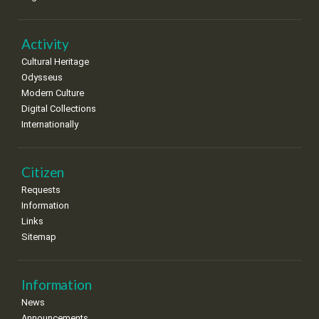
•
•
•
•
•
•
•
22
23
24
25
26
27
28
•
•
•
•
•
•
•
Activity
Cultural Heritage
29
30
Odysseus
•
•
Modern Culture
Digital Collections
Internationally
Citizen
Requests
Information
Links
Sitemap
Information
News
Announcements