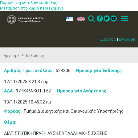
Παράλειψη εντολών κορδέλας
Μετάβαση στο κύριο περιεχόμενο
ελ
en
Search
Menu
Είσοδος
|
Εγγραφή
Αρχική
Εκδηλώσεις
Αριθμός Πρωτοκόλλου:
524306
Ημερομηνία Έκδοσης:
12/11/2025 3:21:37 μμ
ΑΔΑ:
97ΗΚ46ΝΚΟΤ-Τ6Ζ
Ημερομηνία Ανάρτησης:
13/11/2025 10:45:32 πμ
Φορέας:
Τμήμα Διοικητικής και Οικονομικής Υποστήριξης
Θέμα:
ΔΙΑΠΙΣΤΩΤΙΚΗ ΠΡΑΞΗ ΛΥΣΗΣ ΥΠΑΛΛΗΛΙΚΗΣ ΣΧΕΣΗΣ