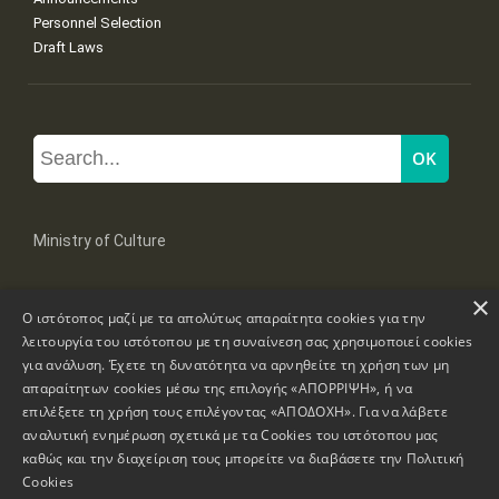
Personnel Selection
Draft Laws
Ministry of Culture
×
Mpoumpoulinas 20-22 Str, 106 82 Athens
Ο ιστότοπος μαζί με τα απολύτως απαραίτητα cookies για την
Tel: +30 2131322100, 2131322421
mail: grplk@culture.gr
λειτουργία του ιστότοπου με τη συναίνεση σας χρησιμοποιεί cookies
για ανάλυση. Έχετε τη δυνατότητα να αρνηθείτε τη χρήση των μη
απαραίτητων cookies μέσω της επιλογής «ΑΠΟΡΡΙΨΗ», ή να
επιλέξετε τη χρήση τους επιλέγοντας «ΑΠΟΔΟΧΗ». Για να λάβετε
αναλυτική ενημέρωση σχετικά με τα Cookies του ιστότοπου μας
καθώς και την διαχείριση τους μπορείτε να διαβάσετε την
Πολιτική
Copyrights © 1995-2026 Ministry of Culture
Website Information
Cookies