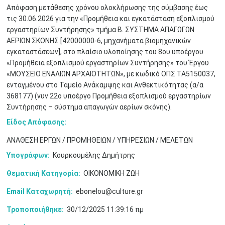
Απόφαση μετάθεσης χρόνου ολοκλήρωσης της σύμβασης έως
τις 30.06.2026 για την «Προμήθεια και εγκατάσταση εξοπλισμού
εργαστηρίων Συντήρησης» τμήμα Β. ΣΥΣΤΗΜΑ ΑΠΑΓΩΓΩΝ
ΑΕΡΙΩΝ ΣΚΟΝΗΣ [42000000-6, μηχανήματα βιομηχανικών
εγκαταστάσεων], στο πλαίσιο υλοποίησης του 8ου υποέργου
«Προμήθεια εξοπλισμού εργαστηρίων Συντήρησης» του Έργου
«ΜΟΥΣΕΙΟ ΕΝΑΛΙΩΝ ΑΡΧΑΙΟΤΗΤΩΝ», με κωδικό ΟΠΣ ΤΑ5150037,
ενταγμένου στο Ταμείο Ανάκαμψης και Ανθεκτικότητας (α/α
368177) (νυν 22ο υποέργο Προμήθεια εξοπλισμού εργαστηρίων
Συντήρησης – σύστημα απαγωγών αερίων σκόνης).
Είδος Απόφασης:
ΑΝΑΘΕΣΗ ΕΡΓΩΝ / ΠΡΟΜΗΘΕΙΩΝ / ΥΠΗΡΕΣΙΩΝ / ΜΕΛΕΤΩΝ
Υπογράφων:
Κουρκουμέλης Δημήτρης
Θεματική Κατηγορία:
ΟΙΚΟΝΟΜΙΚΗ ΖΩΗ
Ιουν
1
2
3
4
5
6
•
•
•
•
•
•
Email Καταχωρητή:
ebonelou@culture.gr
Τροποποιήθηκε:
30/12/2025 11:39:16 πμ
7
8
9
10
11
12
13
•
•
•
•
•
•
•