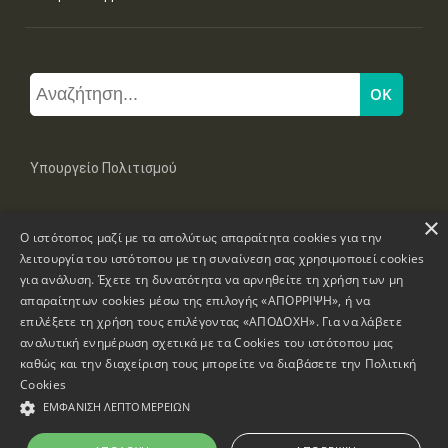
Υπουργείο Πολιτισμού
×
Μπουμπουλίνας 20-22, 106 82 Αθήνα
Ο ιστότοπος μαζί με τα απολύτως απαραίτητα cookies για την
Τηλ: +30 2131322100, 2131322421
mail: grplk@culture.gr
λειτουργία του ιστότοπου με τη συναίνεση σας χρησιμοποιεί cookies
για ανάλυση. Έχετε τη δυνατότητα να αρνηθείτε τη χρήση των μη
απαραίτητων cookies μέσω της επιλογής «ΑΠΟΡΡΙΨΗ», ή να
επιλέξετε τη χρήση τους επιλέγοντας «ΑΠΟΔΟΧΗ». Για να λάβετε
αναλυτική ενημέρωση σχετικά με τα Cookies του ιστότοπου μας
καθώς και την διαχείριση τους μπορείτε να διαβάσετε την
Πολιτική
Πνευματικά Δικαιώματα © 1995-2026 Υπουργείο Πολιτισμού
Cookies
ΕΜΦΆΝΙΣΗ ΛΕΠΤΟΜΕΡΕΙΏΝ
Πληροφορίες Ιστοσελίδας
Δήλωση Προσβασιμότητας