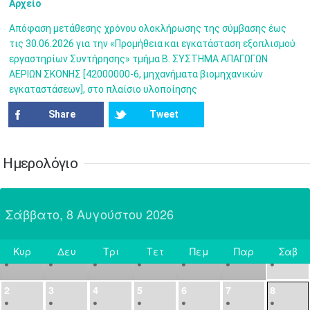
Αρχείο
14
15
16
17
18
19
20
•
•
•
•
•
•
•
Απόφαση μετάθεσης χρόνου ολοκλήρωσης της σύμβασης έως
τις 30.06.2026 για την «Προμήθεια και εγκατάσταση εξοπλισμού
21
22
23
24
25
26
27
εργαστηρίων Συντήρησης» τμήμα Β. ΣΥΣΤΗΜΑ ΑΠΑΓΩΓΩΝ
•
•
•
•
•
•
•
ΑΕΡΙΩΝ ΣΚΟΝΗΣ [42000000-6, μηχανήματα βιομηχανικών
εγκαταστάσεων], στο πλαίσιο υλοποίησης
28
29
30
Ιουλ
1
2
3
4
•
•
•
•
•
•
•
•
•
•
Share
Tweet
5
6
7
8
9
10
11
•
•
•
•
•
•
•
•
•
•
•
•
•
•
Ημερολόγιο
12
13
14
15
16
17
18
•
•
•
•
•
•
•
•
•
•
•
•
•
•
Σάββατο, 8 Αυγούστου 2026
19
20
21
22
23
24
25
•
•
•
•
•
•
•
•
•
•
•
Κυρ
Δευ
Τρι
Τετ
Πεμ
Παρ
Σαβ
26
27
28
29
30
31
Αυγ
1
Σήμερα
•
•
•
•
•
•
•
2
3
4
5
6
7
8
•
•
•
•
•
•
•