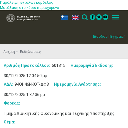
Παράλειψη εντολών κορδέλας
Μετάβαση στο κύριο περιεχόμενο
ελ
en
Search
Menu
Είσοδος
|
Εγγραφή
Αρχική
Εκδηλώσεις
Αριθμός Πρωτοκόλλου:
601815
Ημερομηνία Έκδοσης:
30/12/2025 12:04:50 μμ
ΑΔΑ:
94ΟΗ46ΝΚΟΤ-ΔΦ8
Ημερομηνία Ανάρτησης:
30/12/2025 1:37:36 μμ
Φορέας:
Τμήμα Διοικητικής Οικονομικής και Τεχνικής Υποστήριξης
Θέμα: