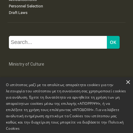
Personnel Selection
Draft Laws
Ministry of Culture
×
Mpoumpoulinas 20-22 Str, 106 82 Athens
Ο ιστότοπος μαζί με τα απολύτως απαραίτητα cookies για την
Tel: +30 2131322100, 2131322421
mail: grplk@culture.gr
λειτουργία του ιστότοπου με τη συναίνεση σας χρησιμοποιεί cookies
για ανάλυση. Έχετε τη δυνατότητα να αρνηθείτε τη χρήση των μη
απαραίτητων cookies μέσω της επιλογής «ΑΠΟΡΡΙΨΗ», ή να
επιλέξετε τη χρήση τους επιλέγοντας «ΑΠΟΔΟΧΗ». Για να λάβετε
αναλυτική ενημέρωση σχετικά με τα Cookies του ιστότοπου μας
καθώς και την διαχείριση τους μπορείτε να διαβάσετε την
Πολιτική
Copyrights © 1995-2026 Ministry of Culture
Website Information
Cookies