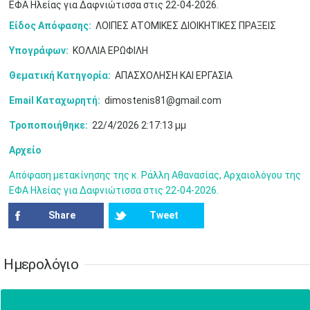
ΕΦΑ Ηλείας για Δαφνιώτισσα στις 22-04-2026.
Είδος Απόφασης:
ΛΟΙΠΕΣ ΑΤΟΜΙΚΕΣ ΔΙΟΙΚΗΤΙΚΕΣ ΠΡΑΞΕΙΣ
Ιουν
1
2
3
4
5
6
Υπογράφων:
ΚΟΛΛΙΑ ΕΡΩΦΙΛΗ
•
•
•
•
•
•
Θεματική Κατηγορία:
ΑΠΑΣΧΟΛΗΣΗ ΚΑΙ ΕΡΓΑΣΙΑ
7
8
9
10
11
12
13
•
•
•
•
•
•
•
Email Καταχωρητή:
dimostenis81@gmail.com
14
15
16
17
18
19
20
Τροποποιήθηκε:
22/4/2026 2:17:13 μμ
•
•
•
•
•
•
•
Αρχείο
21
22
23
24
25
26
27
•
•
•
•
•
•
•
Απόφαση μετακίνησης της κ. Ράλλη Αθανασίας, Αρχαιολόγου της
ΕΦΑ Ηλείας για Δαφνιώτισσα στις 22-04-2026.
28
29
30
Ιουλ
1
2
3
4
•
•
•
•
•
•
•
•
•
•
Share
Tweet
5
6
7
8
9
10
11
•
•
•
•
•
•
•
•
•
•
•
•
•
•
Ημερολόγιο
12
13
14
15
16
17
18
•
•
•
•
•
•
•
•
•
•
•
•
•
•