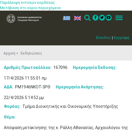
Παράλειψη εντολών κορδέλας
Μετάβαση στο κύριο περιεχόμενο
ελ
en
Search
Menu
Είσοδος
|
Εγγραφή
Αρχική
Εκδηλώσεις
Αριθμός Πρωτοκόλλου:
167096
Ημερομηνία Έκδοσης:
17/4/2026 11:55:01 πμ
ΑΔΑ:
ΡΜ1946ΝΚΟΤ-3ΡΘ
Ημερομηνία Ανάρτησης:
22/4/2026 5:14:52 μμ
Φορέας:
Τμήμα Διοικητικής και Οικονομικής Υποστήριξης
Θέμα:
Απόφαση μετακίνησης της κ. Ράλλη Αθανασίας, Αρχαιολόγου της