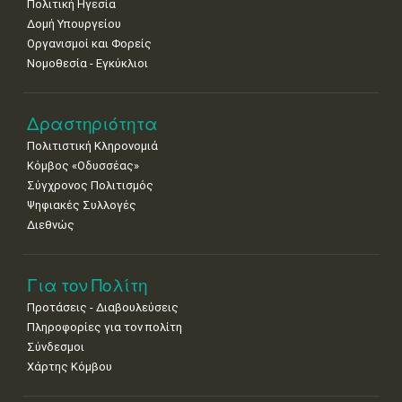
8
9
10
11
12
13
14
Πολιτική Ηγεσία
•
•
•
•
•
•
•
Δομή Υπουργείου
Οργανισμοί και Φορείς
15
16
17
18
19
20
21
Νομοθεσία - Εγκύκλιοι
•
•
•
•
•
•
•
22
23
24
25
26
27
28
•
•
•
•
•
•
•
Δραστηριότητα
Πολιτιστική Κληρονομιά
29
30
Κόμβος «Οδυσσέας»
•
•
Σύγχρονος Πολιτισμός
Ψηφιακές Συλλογές
Διεθνώς
Για τον Πολίτη
Προτάσεις - Διαβουλεύσεις
Πληροφορίες για τον πολίτη
Σύνδεσμοι
Χάρτης Κόμβου