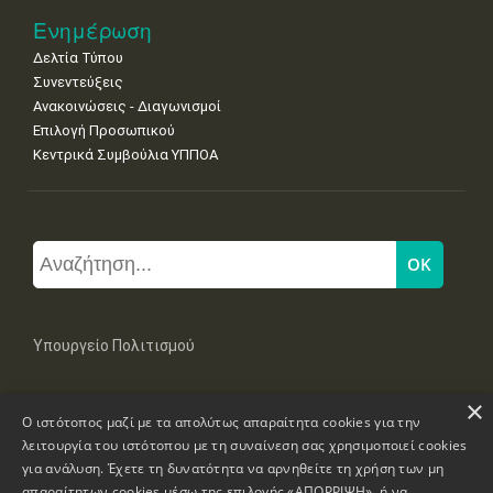
Ενημέρωση
Δελτία Τύπου
Συνεντεύξεις
Ανακοινώσεις - Διαγωνισμοί
Επιλογή Προσωπικού
Κεντρικά Συμβούλια ΥΠΠΟΑ
Υπουργείο Πολιτισμού
×
Μπουμπουλίνας 20-22, 106 82 Αθήνα
Ο ιστότοπος μαζί με τα απολύτως απαραίτητα cookies για την
Τηλ: +30 2131322100, 2131322421
mail: grplk@culture.gr
λειτουργία του ιστότοπου με τη συναίνεση σας χρησιμοποιεί cookies
για ανάλυση. Έχετε τη δυνατότητα να αρνηθείτε τη χρήση των μη
απαραίτητων cookies μέσω της επιλογής «ΑΠΟΡΡΙΨΗ», ή να