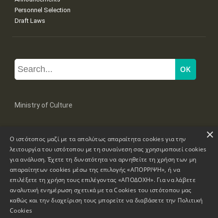
Personnel Selection
Draft Laws
Ministry of Culture
×
Mpoumpoulinas 20-22 Str, 106 82 Athens
Ο ιστότοπος μαζί με τα απολύτως απαραίτητα cookies για την
Tel: +30 2131322100, 2131322421
mail: grplk@culture.gr
λειτουργία του ιστότοπου με τη συναίνεση σας χρησιμοποιεί cookies
για ανάλυση. Έχετε τη δυνατότητα να αρνηθείτε τη χρήση των μη
απαραίτητων cookies μέσω της επιλογής «ΑΠΟΡΡΙΨΗ», ή να
επιλέξετε τη χρήση τους επιλέγοντας «ΑΠΟΔΟΧΗ». Για να λάβετε
αναλυτική ενημέρωση σχετικά με τα Cookies του ιστότοπου μας
καθώς και την διαχείριση τους μπορείτε να διαβάσετε την
Πολιτική
Copyrights © 1995-2026 Ministry of Culture
Website Information
Cookies