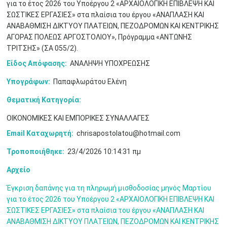
για το έτος 2026 του Υποέργου 2 «ΑΡΧΑΙΟΛΟΓΙΚΗ ΕΠΙΒΛΕΨΗ ΚΑΙ
Μαϊ
1
2
ΣΩΣΤΙΚΕΣ ΕΡΓΑΣΙΕΣ» στα πλαίσια του έργου «ΑΝΑΠΛΑΣΗ ΚΑΙ
•
•
ΑΝΑΒΑΘΜΙΣΗ ΔΙΚΤΥΟΥ ΠΛΑΤΕΙΩΝ, ΠΕΖΟΔΡΟΜΩΝ ΚΑΙ ΚΕΝΤΡΙΚΗΣ
ΑΓΟΡΑΣ ΠΟΛΕΩΣ ΑΡΓΟΣΤΟΛΙΟΥ», Πρόγραμμα «ΑΝΤΩΝΗΣ
3
4
5
6
7
8
9
•
•
•
•
•
•
•
ΤΡΙΤΣΗΣ» (ΣΑ 055/2).
Είδος Απόφασης:
ΑΝΑΛΗΨΗ ΥΠΟΧΡΕΩΣΗΣ
10
11
12
13
14
15
16
•
•
•
•
•
•
•
Υπογράφων:
Παπαφλωράτου Ελένη
17
18
19
20
21
22
23
Θεματική Κατηγορία:
•
•
•
•
•
•
•
•
•
•
•
•
•
ΟΙΚΟΝΟΜΙΚΕΣ ΚΑΙ ΕΜΠΟΡΙΚΕΣ ΣΥΝΑΛΛΑΓΕΣ
24
25
26
27
28
29
30
•
•
•
•
•
•
•
Email Καταχωρητή:
chrisapostolatou@hotmail.com
Τροποποιήθηκε:
23/4/2026 10:14:31 πμ
31
Ιουν
1
2
3
4
5
6
•
•
•
•
•
•
•
Αρχείο
7
8
9
10
11
12
13
•
•
•
•
•
•
•
Έγκριση δαπάνης για τη πληρωμή μισθοδοσίας μηνός Μαρτίου
για το έτος 2026 του Υποέργου 2 «ΑΡΧΑΙΟΛΟΓΙΚΗ ΕΠΙΒΛΕΨΗ ΚΑΙ
14
15
16
17
18
19
20
ΣΩΣΤΙΚΕΣ ΕΡΓΑΣΙΕΣ» στα πλαίσια του έργου «ΑΝΑΠΛΑΣΗ ΚΑΙ
•
•
•
•
•
•
•
ΑΝΑΒΑΘΜΙΣΗ ΔΙΚΤΥΟΥ ΠΛΑΤΕΙΩΝ, ΠΕΖΟΔΡΟΜΩΝ ΚΑΙ ΚΕΝΤΡΙΚΗΣ