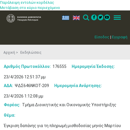
Παράλειψη εντολών κορδέλας
Μετάβαση στο κύριο περιεχόμενο
ελ
en
Search
Menu
Είσοδος
|
Εγγραφή
Αρχική
Εκδηλώσεις
Αριθμός Πρωτοκόλλου:
176555
Ημερομηνία Έκδοσης:
23/4/2026 12:51:37 μμ
ΑΔΑ:
ΨΔΣ646ΝΚΟΤ-209
Ημερομηνία Ανάρτησης:
23/4/2026 1:12:08 μμ
Φορέας:
Τμήμα Διοικητικής και Οικονομικής Υποστήριξης
Θέμα:
Έγκριση δαπάνης για τη πληρωμή μισθοδοσίας μηνός Μαρτίου