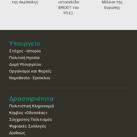
της Ακρόπολης
ιστοσελίδα
Μέλλον της
11
12
13
14
15
16
17
BREXIT του
Ευρώπης
•
•
•
•
•
•
•
ΥΠ.ΕΞ.
18
19
20
21
22
23
24
•
•
•
•
•
•
•
25
26
27
28
29
30
31
Υπουργείο
•
•
•
•
•
•
•
Στόχος - Ιστορία
Πολιτική Ηγεσία
Δομή Υπουργείου
Οργανισμοί και Φορείς
Νομοθεσία - Εγκύκλιοι
Δραστηριότητα
Πολιτιστική Κληρονομιά
Κόμβος «Οδυσσέας»
Σύγχρονος Πολιτισμός
Ψηφιακές Συλλογές
Διεθνώς