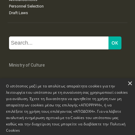
Personnel Selection
Draft Laws
Ministry of Culture
×
Mpoumpoulinas 20-22 Str, 106 82 Athens
Ο ιστότοπος μαζί με τα απολύτως απαραίτητα cookies για την
Tel: +30 2131322100, 2131322421
mail: grplk@culture.gr
λειτουργία του ιστότοπου με τη συναίνεση σας χρησιμοποιεί cookies
για ανάλυση. Έχετε τη δυνατότητα να αρνηθείτε τη χρήση των μη
απαραίτητων cookies μέσω της επιλογής «ΑΠΟΡΡΙΨΗ», ή να
επιλέξετε τη χρήση τους επιλέγοντας «ΑΠΟΔΟΧΗ». Για να λάβετε
αναλυτική ενημέρωση σχετικά με τα Cookies του ιστότοπου μας
καθώς και την διαχείριση τους μπορείτε να διαβάσετε την
Πολιτική
Copyrights © 1995-2026 Ministry of Culture
Website Information
Cookies