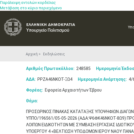
Παράλειψη εντολών κορδέλας
Μετάβαση στο κύριο περιεχόμενο
Υπ
Αρχική
Εκδηλώσεις
Αριθμός Πρωτοκόλλου:
248585
Ημερομηνία Έκδοσ
ΑΔΑ:
ΡΡΖΑ46ΝΚΟΤ-ΞΩ4
Ημερομηνία Ανάρτησης:
4/
Φορέας:
Εφορεία Αρχαιοτήτων Έβρου
Θέμα:
ΠΡΟΣΩΡΙΝΟΣ ΠΙΝΑΚΑΣ ΚΑΤΑΤΑΞΗΣ ΥΠΟΨΗΦΙΩΝ ΔΙΑΓΩΝΙ
ΥΠΠΟ/196561/05-05-2026 (ΑΔΑ:Ψ6ΦΚ46ΝΚΟΤ-8Ω9) Π
ΛΟΙΠΩΝ EΙΔΙΚΟΤΗΤΩΝ ΜΕ ΣΥΜΒΑΣΗ ΕΡΓΑΣΙΑΣ ΙΔΙΩΤΙΚΟ
ΥΠΟΕΡΓΟΥ 4 «ΒΕΛΤΙΩΣΗ ΥΠΟΔΟΜΩΝ ΙΕΡΟΥ ΝΑΟΥ ΠΑΝΑ