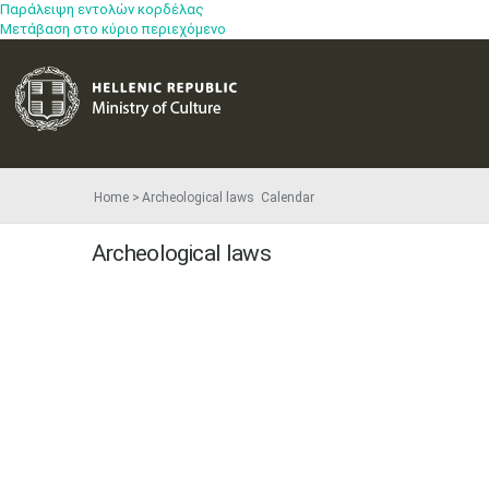
Παράλειψη εντολών κορδέλας
Μετάβαση στο κύριο περιεχόμενο
Home
Archeological laws
Calendar
Archeological laws