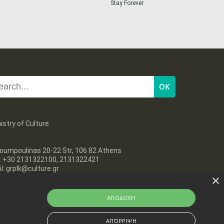
Stay Forever
27
28
29
30
Oct
1
2
3
•
•
•
•
•
•
•
4
5
6
7
8
9
10
•
•
•
•
•
•
•
11
12
13
14
15
16
17
•
•
•
•
•
•
•
18
19
20
21
22
23
24
•
•
•
•
•
•
•
istry of Culture
25
26
27
28
29
30
31
•
•
•
•
•
•
•
oumpoulinas 20-22 Str, 106 82 Athens
l: +30 2131322100, 2131322421
l: grplk@culture.gr
×
ΑΠΟΔΟΧΉ
ΑΠΌΡΡΙΨΗ