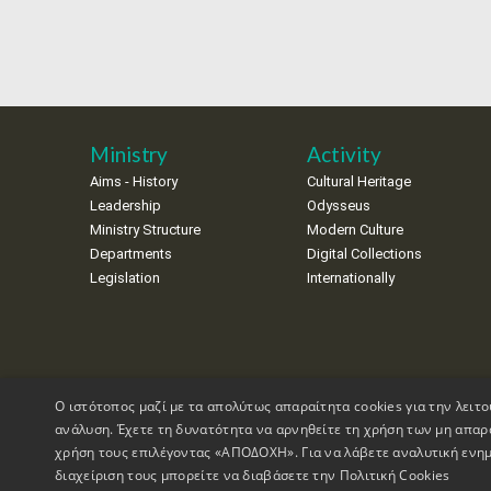
Ministry
Activity
Aims - History
Cultural Heritage
Leadership
Odysseus
Ministry Structure
Modern Culture
Departments
Digital Collections
Legislation
Internationally
Ο ιστότοπος μαζί με τα απολύτως απαραίτητα cookies για την λειτο
ανάλυση. Έχετε τη δυνατότητα να αρνηθείτε τη χρήση των μη απαρ
χρήση τους επιλέγοντας «ΑΠΟΔΟΧΗ». Για να λάβετε αναλυτική ενημ
διαχείριση τους μπορείτε να διαβάσετε την
Πολιτική Cookies
Copyrights © 1995-2026 Ministry of Culture
Website Informati