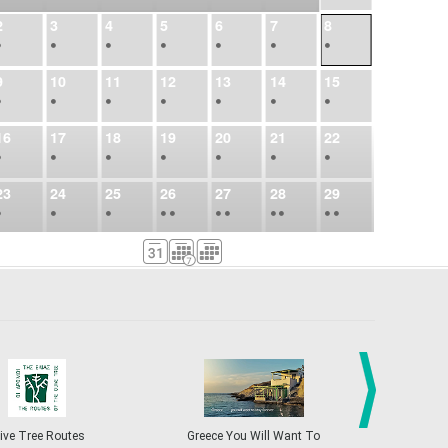
2
3
4
5
6
7
8
•
•
•
•
•
•
•
9
10
11
12
13
14
15
•
•
•
•
•
•
•
16
17
18
19
20
21
22
•
•
•
•
•
•
•
23
24
25
26
27
28
29
•
•
•
•
•
•
•
•
•
•
•
30
31
Sep
1
2
3
4
5
•
•
•
•
•
•
•
6
7
8
9
10
11
12
•
•
•
•
•
•
•
13
14
15
16
17
18
19
•
•
•
•
•
•
•
•
•
20
21
22
23
24
25
26
•
•
•
•
•
•
•
ive Tree Routes
Greece You Will Want To
Greekend
next