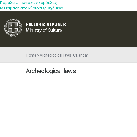
Παράλειψη εντολών κορδέλας
Μετάβαση στο κύριο περιεχόμενο
Home
Archeological laws
Calendar
Archeological laws