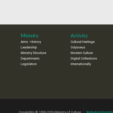
Ministry
Activity
Aims - History
Cultural Heritage
Leadership
Odysseus
Ministry Structure
Modern Culture
Departments
Digital Collections
Legislation
Internationally
Copyrights © 1995-2026 Ministry of Culture
Website Informati