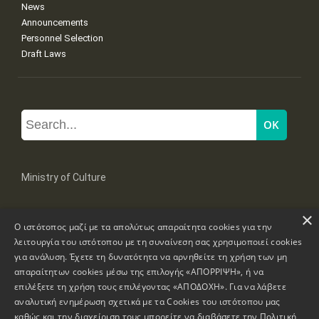
News
Announcements
Personnel Selection
Draft Laws
Ministry of Culture
×
Mpoumpoulinas 20-22 Str, 106 82 Athens
Ο ιστότοπος μαζί με τα απολύτως απαραίτητα cookies για την
Tel: +30 2131322100, 2131322421
mail: grplk@culture.gr
λειτουργία του ιστότοπου με τη συναίνεση σας χρησιμοποιεί cookies
για ανάλυση. Έχετε τη δυνατότητα να αρνηθείτε τη χρήση των μη
απαραίτητων cookies μέσω της επιλογής «ΑΠΟΡΡΙΨΗ», ή να
επιλέξετε τη χρήση τους επιλέγοντας «ΑΠΟΔΟΧΗ». Για να λάβετε
αναλυτική ενημέρωση σχετικά με τα Cookies του ιστότοπου μας
καθώς και την διαχείριση τους μπορείτε να διαβάσετε την
Πολιτική