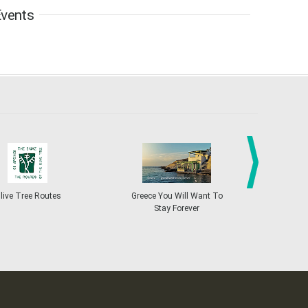
vents
6
7
8
9
10
11
12
•
•
•
•
•
•
•
13
14
15
16
17
18
19
•
•
•
•
•
•
•
•
•
20
21
22
23
24
25
26
•
•
•
•
•
•
•
27
28
29
30
Oct
1
2
3
•
•
•
•
•
•
•
4
5
6
7
8
9
10
•
•
•
•
•
•
•
next
ive Tree Routes
Greece You Will Want To
Greekend
Stay Forever
11
12
13
14
15
16
17
•
•
•
•
•
•
•
18
19
20
21
22
23
24
•
•
•
•
•
•
•
25
26
27
28
29
30
31
•
•
•
•
•
•
•