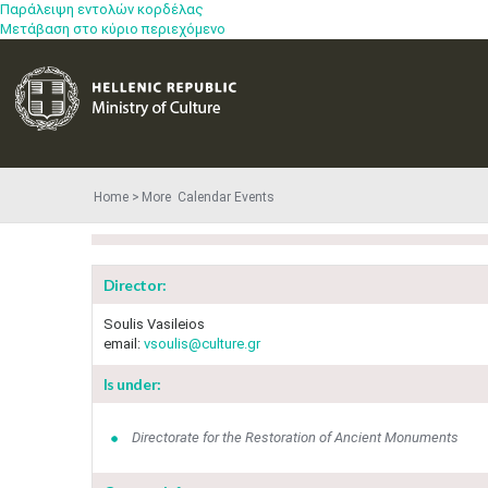
Παράλειψη εντολών κορδέλας
Μετάβαση στο κύριο περιεχόμενο
Home
More​​ Calendar Events
Director:
Soulis Vasileios
email:
vsoulis@culture.gr
Is under:
Directorate for the Restoration of Ancient Monuments