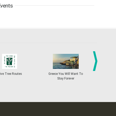
vents
13
14
15
16
17
18
19
•
•
•
•
•
•
•
•
•
20
21
22
23
24
25
26
•
•
•
•
•
•
•
27
28
29
30
Oct
1
2
3
•
•
•
•
•
•
•
4
5
6
7
8
9
10
•
•
•
•
•
•
•
11
12
13
14
15
16
17
•
•
•
•
•
•
•
next
ive Tree Routes
Greece You Will Want To
Greekend
Stay Forever
18
19
20
21
22
23
24
•
•
•
•
•
•
•
25
26
27
28
29
30
31
•
•
•
•
•
•
•
Nov
1
2
3
4
5
6
7
•
•
•
•
•
•
•