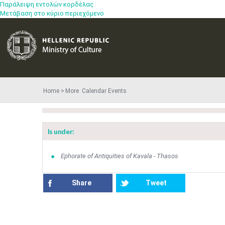
Παράλειψη εντολών κορδέλας
Μετάβαση στο κύριο περιεχόμενο
Home
More​​ Calendar Events
Is under:
Ephorate of Antiquities of Kavala - Thasos
Share
Tweet