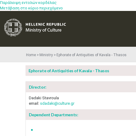
Παράλειψη εντολών κορδέλας
Μετάβαση στο κύριο περιεχόμενο
Home
Ministry
Ephorate of Antiquities of Kavala - Thasos
Ephorate of Antiquities of Kavala - Thasos
Director:
Dadaki Stavroula
email:
sdadaki@culture.gr
Dependent Departments: