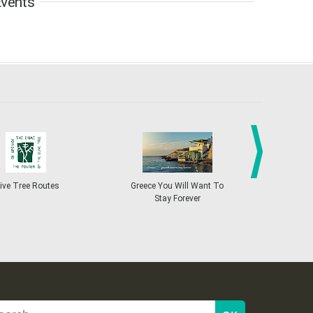
vents
6
7
8
9
10
11
12
•
•
•
•
•
•
•
13
14
15
16
17
18
19
•
•
•
•
•
•
•
•
•
20
21
22
23
24
25
26
•
•
•
•
•
•
•
27
28
29
30
Oct
1
2
3
•
•
•
•
•
•
•
4
5
6
7
8
9
10
•
•
•
•
•
•
•
next
ive Tree Routes
Greece You Will Want To
Greekend
Stay Forever
11
12
13
14
15
16
17
•
•
•
•
•
•
•
18
19
20
21
22
23
24
•
•
•
•
•
•
•
25
26
27
28
29
30
31
•
•
•
•
•
•
•