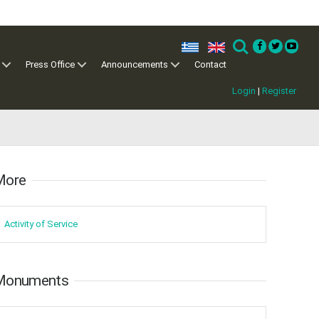
ελ
en
Search
Press Office
Announcements
Contact
Login
|
Register
ore​​
May
1
2
•
•
Activity of ​Service
3
4
5
6
7
8
9
•
•
•
•
•
•
•
Monuments
10
11
12
13
14
15
16
•
•
•
•
•
•
•