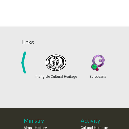
Links
prev
Intangible Cultural Heritage
Europeana
Ministry
Activity
Aims - History
Cultural Heritage