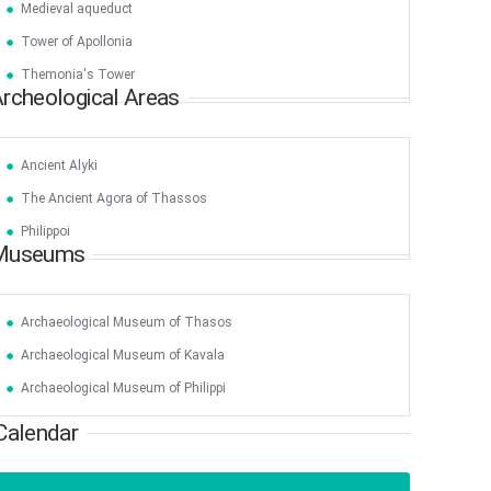
Medieval aqueduct
17
18
19
20
21
22
23
•
•
•
•
•
•
•
•
•
•
Tower of Apollonia
Themonia's Tower
24
25
26
27
28
29
30
rcheological Areas
•
•
•
•
•
•
•
31
Jun
1
2
3
4
5
6
•
•
•
•
•
•
•
Ancient Alyki
The Ancient Agora of Thassos
7
8
9
10
11
12
13
•
•
•
•
•
•
•
Philippoi
Museums
14
15
16
17
18
19
20
•
•
•
•
•
•
•
Archaeological Museum of Thasos
21
22
23
24
25
26
27
•
•
•
•
•
•
•
Archaeological Museum of Kavala
28
29
30
Jul
1
2
3
4
Archaeological Museum of Philippi
•
•
•
•
•
•
•
Calendar
5
6
7
8
9
10
11
•
•
•
•
•
•
•