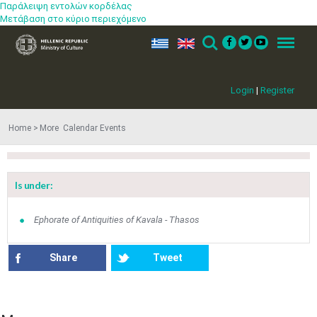
Παράλειψη εντολών κορδέλας
Μετάβαση στο κύριο περιεχόμενο
ελ
en
Search
Menu
Login
|
Register
Home
More​​ Calendar Events
Is under:
Jun
1
2
3
4
5
6
•
•
•
•
•
•
Ephorate of Antiquities of Kavala - Thasos
7
8
9
10
11
12
13
•
•
•
•
•
•
•
Share
Tweet
14
15
16
17
18
19
20
•
•
•
•
•
•
•