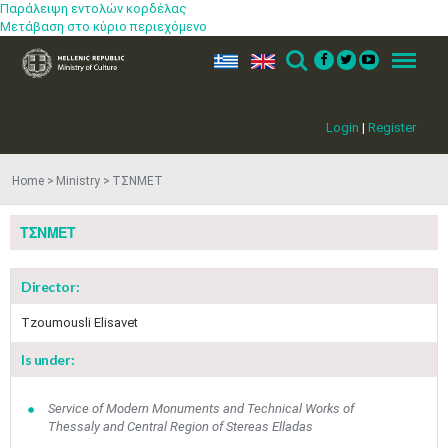
Παράλειψη εντολών κορδέλας
Μετάβαση στο κύριο περιεχόμενο
ελ
en
Search
Menu
Login
|
Register
Home
Ministry
ΤΣΝΜΕΤ
ΤΣΝΜΕΤ
Director:
Tzoumousli Elisavet
Is under:
Service of Modern Monuments and Technical Works of
Thessaly and Central Region of Stereas Elladas