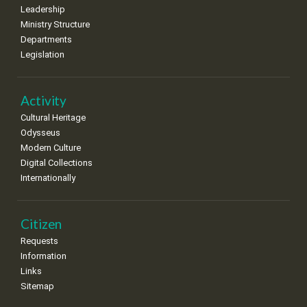
8
9
10
11
12
13
14
Leadership
•
•
•
•
•
•
•
Ministry Structure
Departments
15
16
17
18
19
20
21
Legislation
•
•
•
•
•
•
•
22
23
24
25
26
27
28
•
•
•
•
•
•
•
Activity
Cultural Heritage
29
30
Odysseus
•
•
Modern Culture
Digital Collections
Internationally
Citizen
Requests
Information
Links
Sitemap