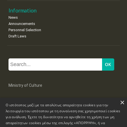
Information
News
Announcements
Personnel Selection
Draft Laws
Ministry of Culture
×
Mpoumpoulinas 20-22 Str, 106 82 Athens
Ο ιστότοπος μαζί με τα απολύτως απαραίτητα cookies για την
Tel: +30 2131322100, 2131322421
mail: grplk@culture.gr
λειτουργία του ιστότοπου με τη συναίνεση σας χρησιμοποιεί cookies
για ανάλυση. Έχετε τη δυνατότητα να αρνηθείτε τη χρήση των μη
απαραίτητων cookies μέσω της επιλογής «ΑΠΟΡΡΙΨΗ», ή να